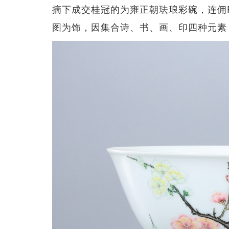
摘下成交桂冠的为雍正朝珐琅彩碗，连佣R
图为饰，因集合诗、书、画、印四种元素