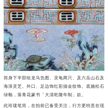
筒身下半部绘龙马负图、灵龟两只、及六岳山石及
海浪灵芝。外口、足边饰红彩描金纹饰。底施松石
绿釉，落青花篆书「大清乾隆年制」款。
此玲珑笔筒，在拍前已备受关注，行方更特意在现