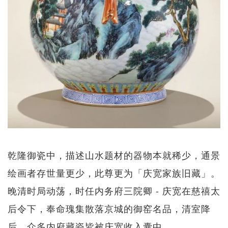
乾隆御瓷中，描述山水题材的器物本就稀少，通景
绘画者存世量更少，此尊更为「庆宽家族旧藏」。
晚清时局动荡，时任内务府三院卿 - 庆宽在慈禧太
后令下，奉命瑰集散落京城的御窑名品，清室降
后，众多内府藏瓷皆被庆宽收入囊中。