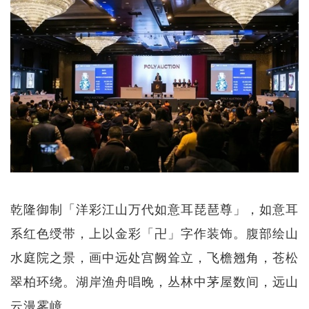
乾隆御制「洋彩江山万代如意耳琵琶尊」，如意耳
系红色绶带，上以金彩「卍」字作装饰。腹部绘山
水庭院之景，画中远处宫阙耸立，飞檐翘角，苍松
翠柏环绕。湖岸渔舟唱晚，丛林中茅屋数间，远山
云漫雾嶂。