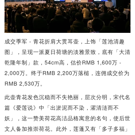
成交季军 - 青花折肩大贯耳壶，上饰「莲池清趣
图」，呈现一派夏日荷塘的淡雅景致，底有「大清
乾隆年制」款，54cm高，估价RMB 1,600万 -
2,000万。终于RMB 2,200万落槌，连佣成交价为
RMB 2,530万。
此壶青花发色沉稳而不失艳丽，层次分明，宋代名
篇《爱莲说》中「出淤泥而不染，濯清涟而不
妖」，这一赞美荷花高洁品格寓意的名句，使后世
文人备加推崇荷花。此外，莲蓬又有「多子多福」