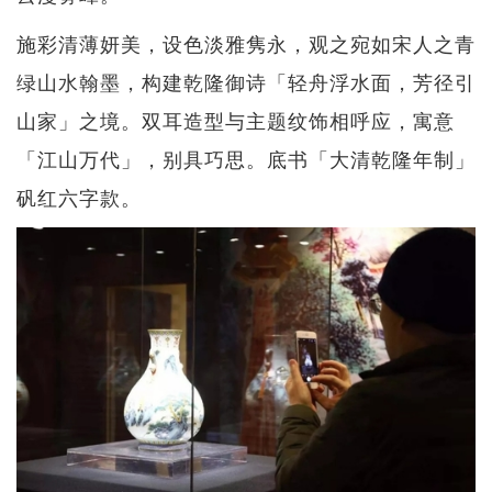
施彩清薄妍美，设色淡雅隽永，观之宛如宋人之青
绿山水翰墨，构建乾隆御诗「轻舟浮水面，芳径引
山家」之境。双耳造型与主题纹饰相呼应，寓意
「江山万代」，别具巧思。底书「大清乾隆年制」
矾红六字款。