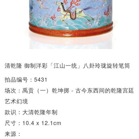
清乾隆 御制洋彩「江山一统」八卦玲珑旋转笔筒
拍品编号：5431
场次：禹贡（一）乾坤掷 - 古今东西间的乾隆宫廷
艺术幻境
款识：大清乾隆年制
尺寸：10.4 x 12.1cm
来源：