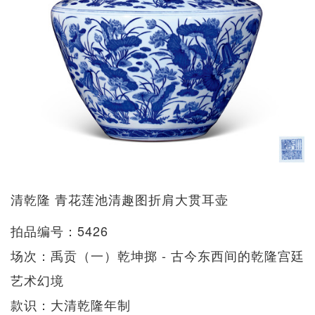
清乾隆 青花莲池清趣图折肩大贯耳壶
拍品编号：5426
场次：禹贡（一）乾坤掷 - 古今东西间的乾隆宫廷
艺术幻境
款识：大清乾隆年制