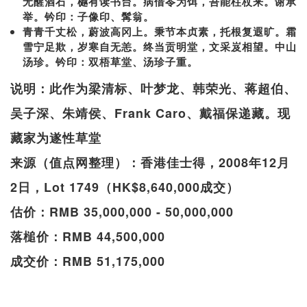
无醒酒石，樾有读书台。病借苓为饵，吾能柱杖来。谢承
举。钤印：子像印、髯翁。
青青千丈松，蔚波高冈上。秉节本贞素，托根复遐旷。霜
雪宁足欺，岁寒自无恙。终当贡明堂，文采岌相望。中山
汤珍。钤印：双梧草堂、汤珍子重。
说明：此作为梁清标、叶梦龙、韩荣光、蒋超伯、
吴子深、朱靖侯、Frank Caro、戴福保递藏。现
藏家为遂性草堂
来源（值点网整理）：香港佳士得，2008年12月
2日，Lot 1749（HK$8,640,000成交）
估价：RMB 35,000,000 - 50,000,000
落槌价：RMB 44,500,000
成交价：RMB 51,175,000