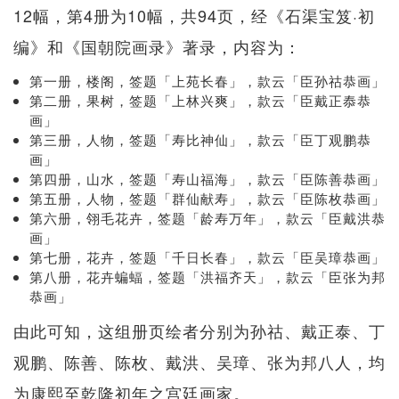
12幅，第4册为10幅，共94页，经《石渠宝笈·初
编》和《国朝院画录》著录，内容为：
第一册，楼阁，签题「上苑长春」，款云「臣孙祜恭画」
第二册，果树，签题「上林兴爽」，款云「臣戴正㤗恭
画」
第三册，人物，签题「寿比神仙」，款云「臣丁观鹏恭
画」
第四册，山水，签题「寿山福海」，款云「臣陈善恭画」
第五册，人物，签题「群仙献寿」，款云「臣陈枚恭画」
第六册，翎毛花卉，签题「龄寿万年」，款云「臣戴洪恭
画」
第七册，花卉，签题「千日长春」，款云「臣吴璋恭画」
第八册，花卉蝙蝠，签题「洪福齐天」，款云「臣张为邦
恭画」
由此可知，这组册页绘者分别为孙祜、戴正泰、丁
观鹏、陈善、陈枚、戴洪、吴璋、张为邦八人，均
为康熙至乾隆初年之宫廷画家。