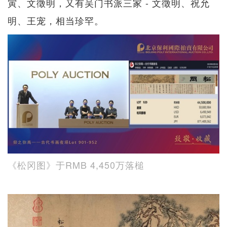
寅、文徵明，又有吴门书派三家 - 文徵明、祝允
明、王宠，相当珍罕。
《松冈图》于RMB 4,450万落槌