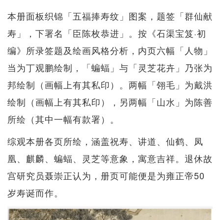
本册面板织锦「五福捧寿纹」图案，题签「群仙献
寿」，下署名「臣陈枚恭进」。按《石渠宝笈·初
编》所录签题及绘画风格分析，内页六幅「人物」
当为丁观鹏绘制，「蝙蝠」与「灵芝花卉」乃张为
邦绘制（画幅上有其私印）。两幅「翎毛」为戴洪
绘制（画幅上有其私印），另两幅「山水」为陈善
所绘（其中一幅有款署）。
综观本册各页所绘，涵盖祝寿、讲道、仙鹤、凤
凰、麒麟、蝙蝠、灵芝等意象，寓意吉祥。退休故
宫研究员聂崇正认为，册页可能便是为雍正帝50
岁寿诞而作。