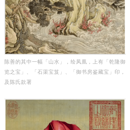
陈善的其中一幅「山水」，绘凤凰，上有「乾隆御
览之宝」、「石渠宝笈」、「御书房鉴藏宝」印，
及陈氏款署