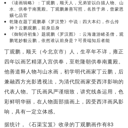
《读画辑略》：丁观鹏，顺天人，兄弟皆以白描人物、山
水、供奉于南熏殿。丁观鹏兼善写照，名胜于弟，曾蒙恩
赐七品官
乾隆在题丁观鹏摹《罗汉赞》中说：四大本幻，作么传
神？云鹏观鹏，前身后身
《御制诗初集》题观鹏《罗汉图》：云海遨游睹圣僧，观
鹏笔妙貌云鹏，依然谁认前身是？可畏端知后者能
丁观鹏，顺天（今北京市）人，生卒年不详，雍正
四年以画艺精湛入宫供奉，至乾隆朝供奉南薰殿。
他善道释人物与山水画，初学明代画家丁云鹏，后
兼融西方光影透视法，为清代院画家受西洋影响的
代表人物。丁氏画风严谨细致，讲究线条运用，色
彩鲜明华丽，在人物面部描画上，因受西洋画风影
响，具有一定立体感。
据统计，《石渠宝笈》收录的丁观鹏画作有83