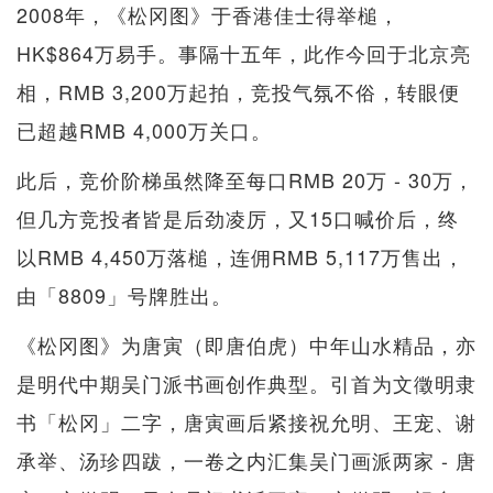
2008年，《松冈图》于香港佳士得举槌，
HK$864万易手。事隔十五年，此作今回于北京亮
相，RMB 3,200万起拍，竞投气氛不俗，转眼便
已超越RMB 4,000万关口。
此后，竞价阶梯虽然降至每口RMB 20万 - 30万，
但几方竞投者皆是后劲凌厉，又15口喊价后，终
以RMB 4,450万落槌，连佣RMB 5,117万售出，
由「8809」号牌胜出。
《松冈图》为唐寅（即唐伯虎）中年山水精品，亦
是明代中期吴门派书画创作典型。引首为文徵明隶
书「松冈」二字，唐寅画后紧接祝允明、王宠、谢
承举、汤珍四跋，一卷之内汇集吴门画派两家 - 唐