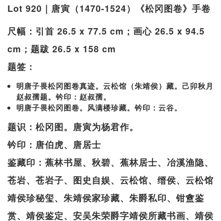
Lot 920｜唐寅（1470-1524）《松冈图卷》手卷
尺幅：引首 26.5 x 77.5 cm；画心 26.5 x 94.5
cm；题跋 26.5 x 158 cm
题签：
明唐子畏松冈图卷真迹。云松馆（朱靖侯）藏。己卯秋月
赵叔孺题。钤印：赵叔孺。
明唐子畏松冈图卷。风满楼珍藏。钤印：云谷。
题识：松冈图。唐寅为杨君作。
钤印：唐伯虎、唐居士
鉴藏印：蕉林书屋、秋碧、蕉林居士、冶溪渔隐、
苍岩、苍岩子、图史自娱、云松馆、缙侯、云松馆
靖侯珍秘玺、朱靖侯家珍藏、朱爵私印、钳盦鉴
赏、靖侯鉴定、安吴朱荣爵字靖侯所藏书画、靖侯