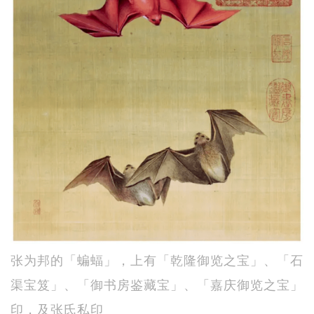
张为邦的「蝙蝠」，上有「乾隆御览之宝」、「石
渠宝笈」、「御书房鉴藏宝」、「嘉庆御览之宝」
印，及张氏私印