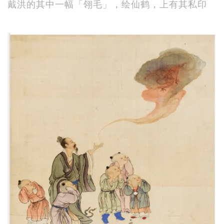
戴洪的其中一幅「翎毛」，绘仙鹤，上有其私印