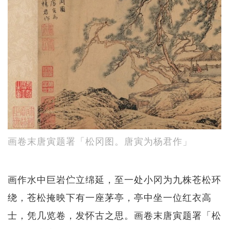
画卷末唐寅题署「松冈图。唐寅为杨君作」
画作水中巨岩伫立绵延，至一处小冈为九株苍松环
绕，苍松掩映下有一座茅亭，亭中坐一位红衣高
士，凭几览卷，发怀古之思。画卷末唐寅题署「松