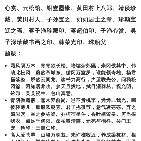
心赏、云松馆、钳盦墨缘、黄田村上八郎、靖侯珍
藏、黄田村人、子孙宝之、如如居士之章、珍颠宝
迂之斋、蒋子渔珍藏印、蒋超伯印、子渔心赏、吴
子深珍藏书画之印、韩荣光印、珠船父
题跋：
霜风陨万木，青青独长松。培塿杂郊隰，崇冈傲其中。伟
哉此松冈，蔚然帝城东。循冈万室罗，谁能领奇雄。杨君
磊落姿，矫然云间龙。读书力高行，声望联先公。问我松
冈篇，因知居养功。参天且拔地，拭目灌莽丛。祝允明。
钤印：吴县祝生、包山真意。
青阴傲霜霰，嘉木罗前岗。岂不贵桃李，烨烨非我光。嗤
彼轻薄儿，舷服曜朝芳。君子抱孤节，意气凌苍苍。弃之
媚岩穴，举之参栋梁。乔柯宿星斗，香叶栖鸾皇。何当振
我衣，蹑足千仞阳。盘柏奉清燕，元亮与徜徉。吴门王
宠。钤印：王履仁印。
高人爱苍翠，山嵲万株栽。未许樵牧近，养成梁栋材。根