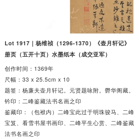
Lot 1917｜杨维祯（1296-1370）《壶月轩记》
册页（五开十页）水墨纸本（成交亚军）
创作时间：1369年
尺幅：33 x 25.5cm x 10
题签：杨廉夫壶月轩记。元贤题咏附。欎华阁藏。
钤印：二峰鉴藏法书名画之印
鉴藏印：（包袱内）二峰宝此过于明珠骏马、二峰
宝笈、看雪书屋书画印、二峰平生心赏、二峰鉴藏
法书名画之印