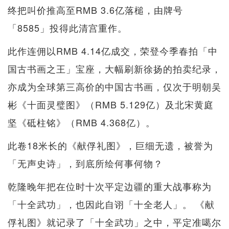
终把叫价推高至RMB 3.6亿落槌，由牌号
「8585」投得此清宫重作。
此作连佣以RMB 4.14亿成交，荣登今季春拍「中
国古书画之王」宝座，大幅刷新徐扬的拍卖纪录，
亦成为全球第三高价的中国古书画，仅次于明朝吴
彬《十面灵璧图》（RMB 5.129亿）及北宋黄庭
坚《砥柱铭》（RMB 4.368亿）。
此卷18米长的《献俘礼图》，巨细无遗，被誉为
「无声史诗」，到底所绘何事何物？
乾隆晚年把在位时十次平定边疆的重大战事称为
「十全武功」，也因此自诩「十全老人」。 《献
俘礼图》就记录了「十全武功」之中，平定准噶尔