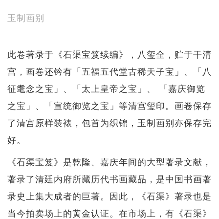
玉制画别
此卷著录于《石渠宝笈续编》，八玺全，贮于干清
宫，画卷还钤有「五福五代堂古稀天子宝」、「八
征耄念之宝」、「太上皇帝之宝」、 「嘉庆御览
之宝」、「宣统御览之宝」等清宫玺印。画卷保存
了清宫原样装裱，包首为织锦，玉制画别亦保存完
好。
《石渠宝笈》是乾隆、嘉庆年间的大型著录文献，
著录了清廷内府所藏历代书画藏品，是中国书画著
录史上集大成者的巨著。因此，《石渠》著录也是
当今拍卖场上的黄金认证。在市场上，有《石渠》