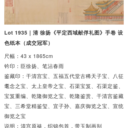
Lot 1935｜清 徐扬《平定西域献俘礼图》手卷 设
色纸本（成交冠军）
尺幅：43 x 1865cm
钤印：臣徐扬、笔沾春雨
鉴藏印：干清宫宝、五福五代堂古稀天子宝、八征
耄念之宝、太上皇帝之宝、石渠宝笈、石渠定鉴、
宝笈重编、乾隆御览之宝、乾隆鉴赏、干清宫鉴藏
宝、三希堂精鉴玺、宜子孙、嘉庆御览之宝、宣统
御览之宝
说明：清宫原裱，织锦包首，带玉制画别