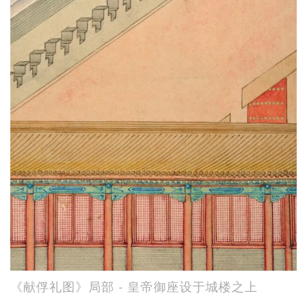
《献俘礼图》局部 - 皇帝御座设于城楼之上