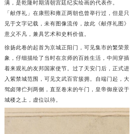
满，是乾隆时期清朝宫廷纪实绘画的代表作。
「献俘礼」在康熙和雍正两朝也曾举行过，但是只
见于文字记载，未有图像流传，故此《献俘礼图》
意义不凡，兼具艺术和史料价值。
徐扬此卷的起首为京城正阳门，可见集市的繁荣景
象，仔细描绘了当时在京师的百姓生活，中间穿插
着来观礼的友邦国家使节。过了天安门后，正式进
入紫禁城范围，可见文武百官簇拥。自端门起，大
驾卤簿伫列两侧，直至卷末的午门，皇帝御座设于
城楼之上，虚位以待。