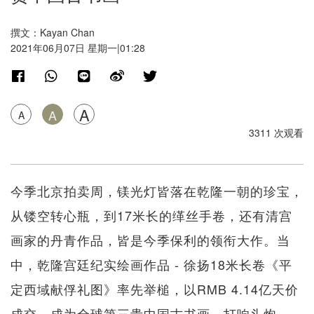
撰文：Kayan Chan
2021年06月07日 星期一|01:28
A
A
A
3311 次观看
今季北京拍卖周，镁光灯皆落在乾隆一朝的珍宝，
从镂空转心瓶，到17米长的缂丝手卷，还有清宫
画家的丹青作品，皆是今季保利的领衔大作。当
中，乾隆宫廷纪实绘画作品 - 徐扬18米长卷《平
定西域献俘礼图》率先举槌，以RMB 4.14亿天价
成交，成为全球第三贵中国古书画，打响头炮。