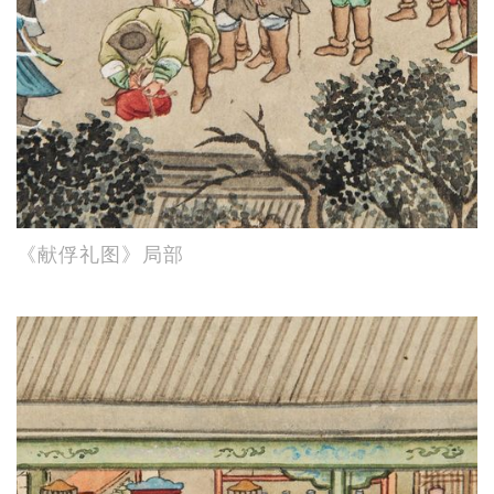
《献俘礼图》局部