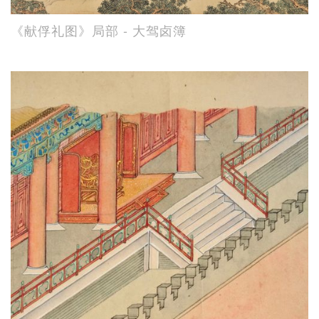
《献俘礼图》局部 - 大驾卤簿