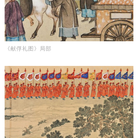
《献俘礼图》局部