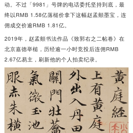
动。不过「9981」号牌的电话委托坚持到底，最
终以RMB 1.58亿落槌价拿下这幅赵孟頫墨宝，连
佣成交价逾RMB 1.81亿。
2019年，赵孟頫书法作品《致郭右之二帖卷》在
北京嘉德举槌，历经逾一小时竞投后连佣RMB
2.67亿易主，刷新他的个人拍卖纪录。