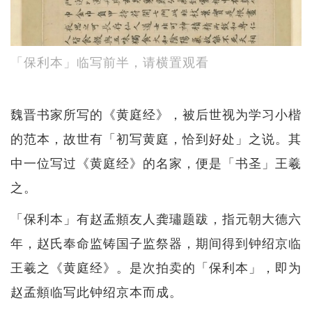
「保利本」临写前半，请横置观看
魏晋书家所写的《黄庭经》，被后世视为学习小楷
的范本，故世有「初写黄庭，恰到好处」之说。其
中一位写过《黄庭经》的名家，便是「书圣」王羲
之。
「保利本」有赵孟頫友人龚璛题跋，指元朝大德六
年，赵氏奉命监铸国子监祭器，期间得到钟绍京临
王羲之《黄庭经》。是次拍卖的「保利本」，即为
赵孟頫临写此钟绍京本而成。