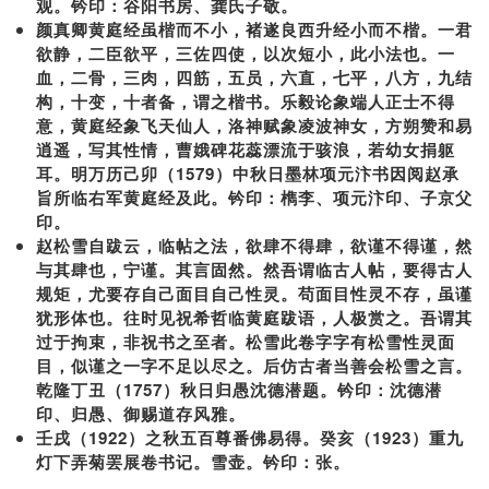
观。钤印：谷阳书房、龚氏子敬。
颜真卿黄庭经虽楷而不小，褚遂良西升经小而不楷。一君
欲静，二臣欲平，三佐四使，以次短小，此小法也。一
血，二骨，三肉，四筋，五员，六直，七平，八方，九结
构，十变，十者备，谓之楷书。乐毅论象端人正士不得
意，黄庭经象飞天仙人，洛神赋象凌波神女，方朔赞和易
逍遥，写其性情，曹娥碑花蕊漂流于骇浪，若幼女捐躯
耳。明万历己卯（1579）中秋日墨林项元汴书因阅赵承
旨所临右军黄庭经及此。钤印：檇李、项元汴印、子京父
印。
赵松雪自跋云，临帖之法，欲肆不得肆，欲谨不得谨，然
与其肆也，宁谨。其言固然。然吾谓临古人帖，要得古人
规矩，尤要存自己面目自己性灵。苟面目性灵不存，虽谨
犹形体也。往时见祝希哲临黄庭跋语，人极赏之。吾谓其
过于拘束，非祝书之至者。松雪此卷字字有松雪性灵面
目，似谨之一字不足以尽之。后仿古者当善会松雪之言。
乾隆丁丑（1757）秋日归愚沈德潜题。钤印：沈德潜
印、归愚、御赐道存风雅。
壬戌（1922）之秋五百尊番佛易得。癸亥（1923）重九
灯下弄菊罢展卷书记。雪壶。钤印：张。