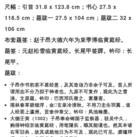
尺幅：引首 31.8 x 123.8 cm；书心 27.5 x
118.5 cm；题跋一 27.5 x 104 cm；题跋二 32 x
106 cm
布套题签：赵子昂大德六年为束季博临黄庭经。
题签：元赵松雪临黄庭经。长尾甲签贉。钤印：长
尾甲。
题跋：
子昂作书初若不甚经意，及其造诣乃非余子可及。昔人所
谓用志不分乃拟于神者也。九原不可复作，观此为之雪
涕。文原题。钤印：巴西邓氏善之、素履斋。
瑶林春草碧烟浮，金玄泉冷浸秋。不用刀圭生羽翼，道
人经罢上瀛洲。贡奎仲章父。钤印：凤池翰墨。
大德壬寅（1302）子昂奉命铸国子监祭器，驻吴中久，
购得钟绍京临黄庭经，用笔䆮实，繇其能谨也。然其本诸
右军旧矣，故其成就他日为不可及，观此已可见。龚璛拜