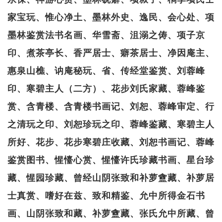
家宝玩、惟心净土、墨林外史、逸民、会心处、项
墨林鉴赏法书名画、华雪斋、沮溺之俦、项子京
印、煮茶亭长、香严居士、癖茶居士、净因庵主、
惠泉山樵、讷庵秘玩、省、传经堂鉴赏、刘蓉峰
印、寒碧主人（二方）、花步刘氏家藏、蓉峰鉴
赏、含青楼、含青楼书画记、刘恕、蓉峰审定、行
之清玩之印、刘恕珍玩之印、蓉峰鉴藏、寒碧主人
所好、花步、花步寒碧庄收藏、刘恕书画记、蓉峰
鉴赏图书、惺懛心赏、惺懛许氏珍藏书画、星台珍
藏、惺园珍藏、曾经山阴张致和补萝盦藏、补萝居
士真赏、嗜好在兹、致和精鉴、允中所得金石书
画、山阴张致和藏、补萝盦藏、张氏允中所藏、曾