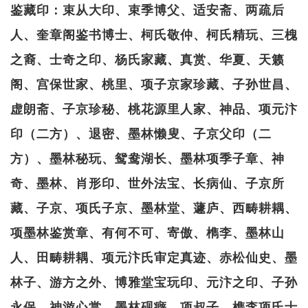
鉴藏印：束从大印、束季博父、适安斋、两疏后
人、奎章阁鉴书博士、柯氏敬仲、柯氏精玩、三槐
之裔、士奇之印、杨氏家藏、真赏、华夏、天籁
阁、宫保世家、桃里、项子京家珍藏、子孙世昌、
虚朗斋、子京珍秘、桃花源里人家、神品、项元汴
印（二方）、退密、墨林懒叟、子京父印（二
方）、墨林秘玩、鸳鸯湖长、墨林项季子章、神
奇、墨林、肖形印、世外法宝、长病仙、子京所
藏、子京、项氏子京、墨林堂、蘧庐、西畴耕耦、
项墨林鉴赏章、有何不可、寄傲、檇李、墨林山
人、田畴耕耦、项元汴氏审定真迹、赤松仙史、墨
林子、游方之外、博雅堂宝玩印、元汴之印、子孙
永保、神游心赏、墨林砚癖、项叔子、檇李项氏士