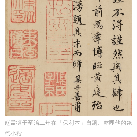
赵孟頫于至治二年在「保利本」自题、亦即他的绝
笔小楷