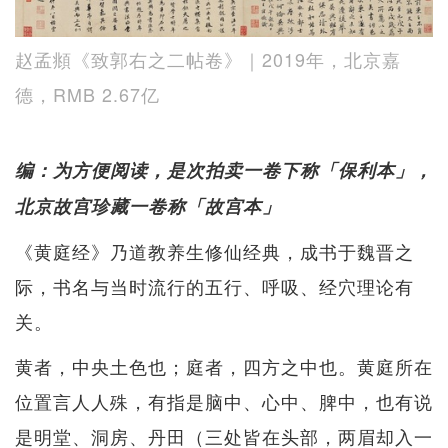
赵孟頫《致郭右之二帖卷》｜2019年，北京嘉
德，RMB 2.67亿
编：为方便阅读，是次拍卖一卷下称「保利本」，
北京故宫珍藏一卷称「故宫本」
《黄庭经》乃道教养生修仙经典，成书于魏晋之
际，书名与当时流行的五行、呼吸、经穴理论有
关。
黄者，中央土色也；庭者，四方之中也。黄庭所在
位置言人人殊，有指是脑中、心中、脾中，也有说
是明堂、洞房、丹田（三处皆在头部，两眉却入一