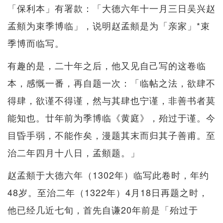
「保利本」有署款：「大德六年十一月三日吴兴赵
孟頫为束季博临」，说明赵孟頫是为「亲家」*束
季博而临写。
有趣的是，二十年之后，他又见自己写的这卷临
本，感慨一番，再自题一次：「临帖之法，欲肆不
得肆，欲谨不得谨，然与其肆也宁谨，非善书者莫
能知也。廿年前为季博临《黄庭》，殆过于谨。今
目昏手弱，不能作矣，漫题其末而归其子善甫。至
治二年四月十八日，孟頫题。」
赵孟頫于大德六年（1302年）临写此卷时，年约
48岁。至治二年（1322年）4月18日再题之时，
他已经几近七旬，首先自谦20年前是「殆过于