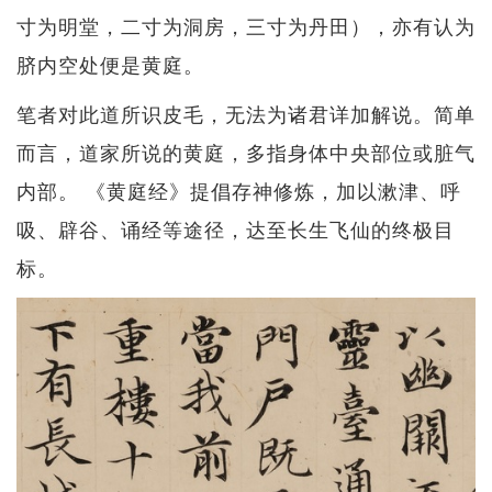
寸为明堂，二寸为洞房，三寸为丹田），亦有认为
脐内空处便是黄庭。
笔者对此道所识皮毛，无法为诸君详加解说。简单
而言，道家所说的黄庭，多指身体中央部位或脏气
内部。 《黄庭经》提倡存神修炼，加以漱津、呼
吸、辟谷、诵经等途径，达至长生飞仙的终极目
标。