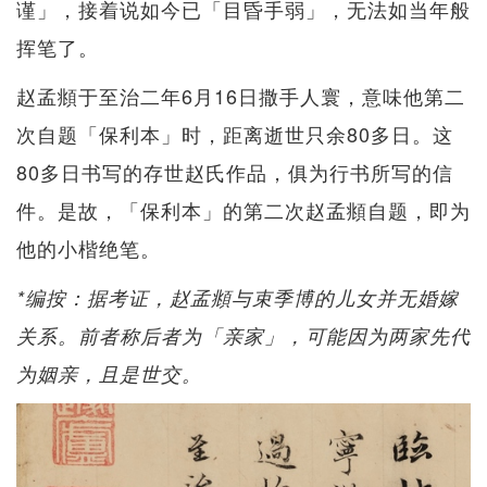
谨」，接着说如今已「目昏手弱」，无法如当年般
挥笔了。
赵孟頫于至治二年6月16日撒手人寰，意味他第二
次自题「保利本」时，距离逝世只余80多日。这
80多日书写的存世赵氏作品，俱为行书所写的信
件。是故，「保利本」的第二次赵孟頫自题，即为
他的小楷绝笔。
*编按：据考证，赵孟頫与束季博的儿女并无婚嫁
关系。前者称后者为「亲家」，可能因为两家先代
为姻亲，且是世交。