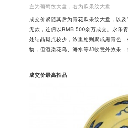
左为葡萄纹大盘，右为瓜果纹大盘
成交价紧随其后为青花瓜果纹大盘，以及
无款，连佣以RMB 500余万成交。永
处结晶斑点较少，浓重处则聚成黑青色，
物，但渲染花鸟、海水等却收意外效果，
成交价最高拍品