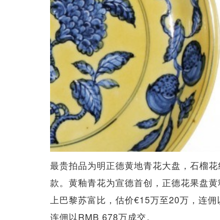
最贵拍品为明正德黄地青花大盘，石榴花
款。黄釉青花为宣德首创，正德花果盘黄釉
上巴黎苏富比，估价€15万至20万，连佣以
连佣以RMB 678万成交。