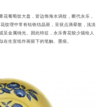
青花葡萄纹大盘，皆边饰海水涡纹，断代永乐，
乐青花纹理中常有钴铁结晶斑，呈状点滴晕散，浅淡
或呈金属钖光。因此特征，永乐青花较少描绘人
似在生宣纸作画留下的笔触、墨痕。