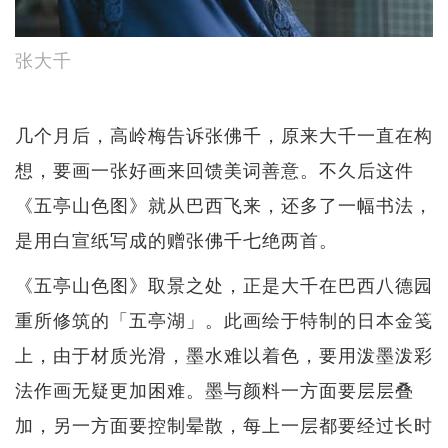
张大千
几个月后，高岭梅告诉张佛千，原来大千一直在构
想，要画一张好画来回馈美词善意。不久后这件
《五亭山色图》就从巴西飞来，还多了一幅书法，
是用白宣纸写成的赠张佛千七绝两首。
《五亭山色图》取景之处，正是大千在巴西八德园
重所修筑的「五亭湖」。此画绘于特制的日本金笺
上，由于材质光滑，墨水难以着色，要用泼墨泼彩
法作画无疑更加困难。墨与颜料一方面要层层叠
加，另一方面要控制晕散，每上一层都要经过长时