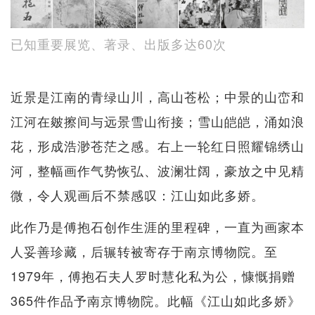
已知重要展览、著录、出版多达60次
近景是江南的青绿山川，高山苍松；中景的山峦和
江河在皴擦间与远景雪山衔接；雪山皑皑，涌如浪
花，形成浩渺苍茫之感。右上一轮红日照耀锦绣山
河，整幅画作气势恢弘、波澜壮阔，豪放之中见精
微，令人观画后不禁感叹：江山如此多娇。
此作乃是傅抱石创作生涯的里程碑，一直为画家本
人妥善珍藏，后辗转被寄存于南京博物院。至
1979年，傅抱石夫人罗时慧化私为公，慷慨捐赠
365件作品予南京博物院。此幅《江山如此多娇》