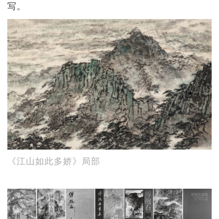
写。
《江山如此多娇》局部