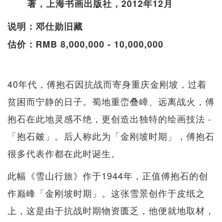
著，上海书画出版社，2012年12月
说明：邓仕勋旧藏
估价：RMB 8,000,000 - 10,000,000
40年代，傅抱石因抗战而寄身重庆金刚坡，过着
贫困而宁静的日子。蜀地重峦叠嶂、远离战火，傅
抱石在此地灵感不绝，更创造出独特的绘画技法 -
「抱石皴」。后人称此为「金刚坡时期」，傅抱石
很多代表作都在此时诞生。
此幅《雪山行旅》作于1944年，正值傅抱石的创
作巅峰「金刚坡时期」。这张雪景创作于皮纸之
上，这是由于抗战时期物资匮乏，他便就地取材，