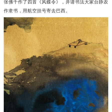
张佛千作了四首《风蝶令》，并请书法大家台静农
作隶书，用航空挂号寄去巴西。