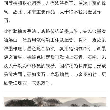
间等待和耐心调整，方有浓淡得宜、层次丰富的效
果。故此，如非重要作品，大千绝不轻用金笺作
画。
此作取抽象手法，略施传统笔墨点景，先以淡墨泼
洒远山，然后用笔勾勒山体及屋舍、树木，近处以
浓墨作底，墨色随意倾流，复用笔稍作牵引，画景
随之而生。待墨色固定后再泼洒上石青、石绿、以
及大千泼彩中稀见的朱砂。因矿物颜料厚重，形成
晶莹块面，亮如宝石，光彩灿然，与金笺相衬，更
显堂煌瑰丽，气象万千。