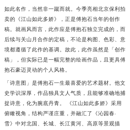
如此名作，当然非一蹴而就。今季亮相北京保利拍
卖的《江山如此多娇》，正是傅抱石当年的创作
稿。就画风而言，此作应是傅抱石独立完成的，而
后续与关山月合作的定稿，不论是构图、色彩、意
境都遵循了此作的基调。故此，此作虽然是「创作
稿」，但实际已是一幅完整的绘画作品，且更具傅
抱石豪迈灵动的个人风格。
「诗意图」是傅抱石一生最喜爱的艺术题材。他文
史学识深厚，作品独具文人气质，且能够准确地捕
捉诗意，化为腕底丹青。 《江山如此多娇》采用
俯瞰视角，结构严谨庄重，并融汇了《沁园春·
雪》中对北国、长城、长江黄河、高原等景观描