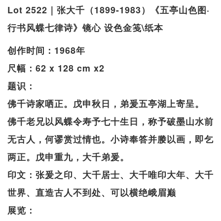
Lot 2522｜张大千（1899-1983）《五亭山色图·
行书风蝶七律诗》镜心 设色金笺\纸本
创作时间：1968年
尺幅：62 x 128 cm x2
题识：
佛千诗家哂正。戊申秋日，弟爰五亭湖上寄呈。
佛千老兄以风蝶令寿予七十生日，称予破墨山水前
无古人，何谬赏过情也。小诗奉答并媵以画，即乞
两正。戊申重九，大千弟爰。
印文：张爰之印、大千居士、大千唯印大年、大千
世界、直造古人不到处、可以横绝峨眉巅
展览：