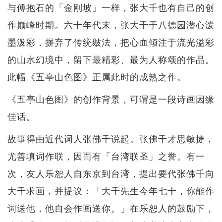
与傅抱石的「金刚坡」一样，张大千也有自己的创
作巅峰时期。六十年代末，张大千于八德园潜心泼
墨泼彩，摒弃了传统皴法，把心血倾注于流光溢彩
的山水幻境中，留下最精彩、最为人称颂的作品。
此幅《五亭山色图》正属此时的成熟之作。
《五亭山色图》的创作背景，可谓是一段诗画因缘
佳话。
故事得由近代词人张佛千说起。张佛千才思敏捷，
尤善填词作联，因而有「台湾联圣」之誉。有一
次，友人乐恕人自东京到台湾，提出要代张佛千向
大千求画，并提议：「大千先生今年七十，你能作
词送他，他自会作画送你。」在乐恕人的鼓励下，