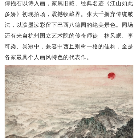
傅抱石以诗入画，家属旧藏、经典名迹《江山如此
多娇》初现拍场，震撼收藏界。张大千摒弃传统皴
法，以泼墨泼彩留下巴西八德园的绝美景色。同场
还有来自杭州国立艺术院的传奇师徒 - 林风眠、李
可染、吴冠中，兼容中西且别树一格的佳构，全是
各家最具个人画风特色的代表作。