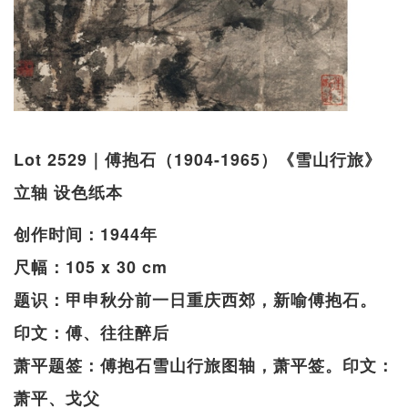
Lot 2529｜傅抱石（1904-1965）《雪山行旅》
立轴 设色纸本
创作时间：1944年
尺幅：105 x 30 cm
题识：甲申秋分前一日重庆西郊，新喻傅抱石。
印文：傅、往往醉后
萧平题签：傅抱石雪山行旅图轴，萧平签。印文：
萧平、戈父