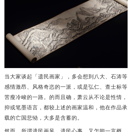
当大家谈起「遗民画家」，多会想到八大、石涛等
感情激昂、风格奇恣的一派，或是弘仁、查士标等
苦瘦冷峻的一路。的而且确，萧云从不论是性情，
抑或笔墨语言，都较上述的画家温和，他在作品承
载的亡国悲恸，大多是含蓄的。
然而，所谓遗民画风、遗民心事，又怎能一言概