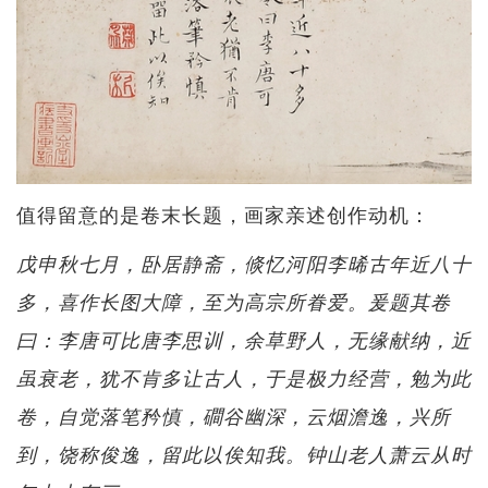
值得留意的是卷末长题，画家亲述创作动机：
戊申秋七月，卧居静斋，倐忆河阳李晞古年近八十
多，喜作长图大障，至为高宗所眷爱。爰题其卷
曰：李唐可比唐李思训，余草野人，无缘献纳，近
虽衰老，犹不肯多让古人，于是极力经营，勉为此
卷，自觉落笔矜慎，磵谷幽深，云烟澹逸，兴所
到，饶称俊逸，留此以俟知我。钟山老人萧云从时