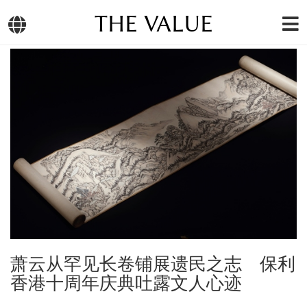
THE VALUE
萧云从罕见长卷铺展遗民之志 保利
香港十周年庆典吐露文人心迹