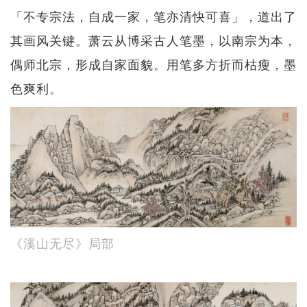
「不专宗法，自成一家，笔亦清快可喜」，道出了
其画风关键。萧云从博采古人笔墨，以南宗为本，
偶师北宗，形成自家面貌。用笔多方折而枯瘦，墨
色爽利。
《溪山无尽》局部