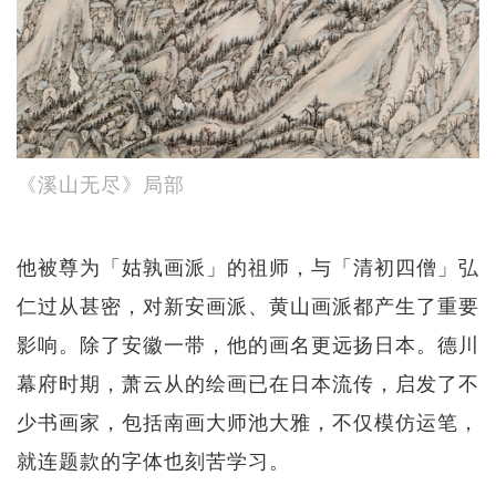
《溪山无尽》局部
他被尊为「姑孰画派」的祖师，与「清初四僧」弘
仁过从甚密，对新安画派、黄山画派都产生了重要
影响。除了安徽一带，他的画名更远扬日本。德川
幕府时期，萧云从的绘画已在日本流传，启发了不
少书画家，包括南画大师池大雅，不仅模仿运笔，
就连题款的字体也刻苦学习。