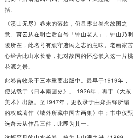
括。
《溪山无尽》卷末的落款，仍显露出眷念故国之
意。萧云从在明亡后自号「钟山老人」，钟山乃明
陵所在，此名号有顽守遗民之志的意味。老画家苦
心经营此山水长卷，把对故国的怀恋嵌入这一片桃
花源之景。
此卷曾收录于三本重要出版中。最早于1919年，
便见载于《日本南画史》。 1926年，再于《大东
美术》出版。至1947年，更收录于由郑振铎所编
的权威著作《域外所藏中国古画集》中；书中仅甄
选萧云从作品三件，此即为其一。
这幅罕见的山水长卷，曾为上山满之进（1869-