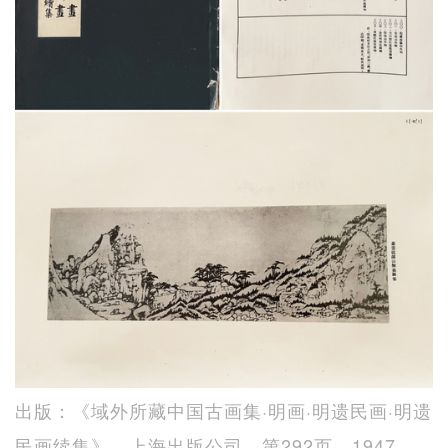
出版：《域外所藏中国古画集·明画·明遗民画·明遗
民画续集》，上海出版公司，第292页，1947