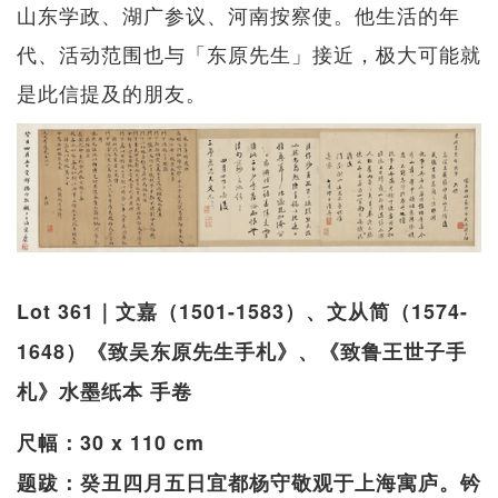
山东学政、湖广参议、河南按察使。他生活的年
代、活动范围也与「东原先生」接近，极大可能就
是此信提及的朋友。
Lot 361｜文嘉（1501-1583）、文从简（1574-
1648）《致吴东原先生手札》、《致鲁王世子手
札》水墨纸本 手卷
尺幅：30 x 110 cm
题跋：癸丑四月五日宜都杨守敬观于上海寓庐。钤