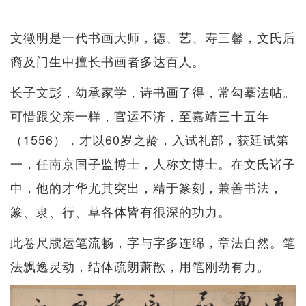
文徵明是一代书画大师，德、艺、寿三馨，文氏后
裔及门生中擅长书画者多达百人。
长子文彭，幼承家学，诗书画了得，常勾摹法帖。
可惜跟父亲一样，官运不济，至嘉靖三十五年
（1556），才以60岁之龄，入试礼部，获廷试第
一，任南京国子监博士，人称文博士。在文氏诸子
中，他的才华尤其突出，精于篆刻，兼善书法，
篆、隶、行、草各体皆有很深的功力。
此卷尺牍运笔流畅，字与字多连绵，章法自然。笔
法飘逸灵动，结体疏朗萧散，用笔刚劲有力。