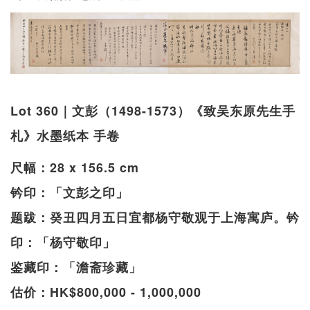
Lot 360｜文彭（1498-1573）《致吴东原先生手
札》水墨纸本 手卷
尺幅：28 x 156.5 cm
钤印：「文彭之印」
题跋：癸丑四月五日宜都杨守敬观于上海寓庐。钤
印：「杨守敬印」
鉴藏印：「澹斋珍藏」
估价：HK$800,000 - 1,000,000