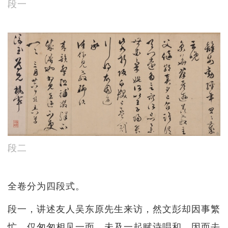
段一
段二
全卷分为四段式。
段一，讲述友人吴东原先生来访，然文彭却因事繁
忙，仅匆匆相见一面，未及一起赋诗唱和，因而去