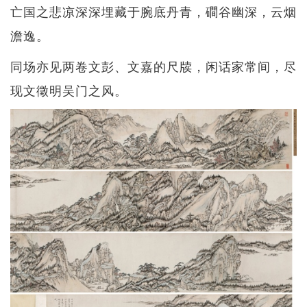
亡国之悲凉深深埋藏于腕底丹青，磵谷幽深，云烟
澹逸。
同场亦见两卷文彭、文嘉的尺牍，闲话家常间，尽
现文徵明吴门之风。