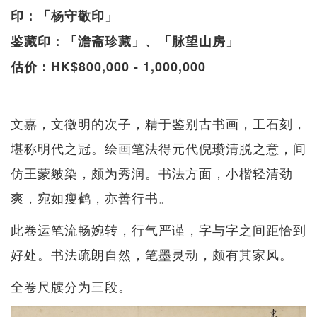
印：「杨守敬印」
鉴藏印：「澹斋珍藏」、「脉望山房」
估价：HK$800,000 - 1,000,000
文嘉，文徵明的次子，精于鉴别古书画，工石刻，
堪称明代之冠。绘画笔法得元代倪瓒清脱之意，间
仿王蒙皴染，颇为秀润。书法方面，小楷轻清劲
爽，宛如瘦鹤，亦善行书。
此卷运笔流畅婉转，行气严谨，字与字之间距恰到
好处。书法疏朗自然，笔墨灵动，颇有其家风。
全卷尺牍分为三段。