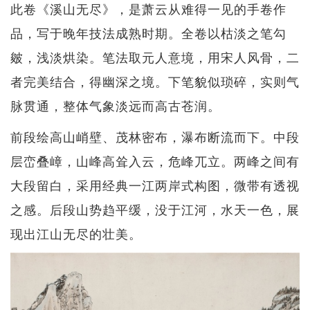
此卷《溪山无尽》，是萧云从难得一见的手卷作
品，写于晚年技法成熟时期。全卷以枯淡之笔勾
皴，浅淡烘染。笔法取元人意境，用宋人风骨，二
者完美结合，得幽深之境。下笔貌似琐碎，实则气
脉贯通，整体气象淡远而高古苍润。
前段绘高山峭壁、茂林密布，瀑布断流而下。中段
层峦叠嶂，山峰高耸入云，危峰兀立。两峰之间有
大段留白，采用经典一江两岸式构图，微带有透视
之感。后段山势趋平缓，没于江河，水天一色，展
现出江山无尽的壮美。