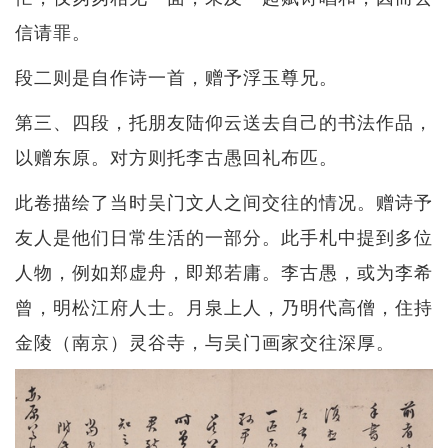
信请罪。
段二则是自作诗一首，赠予浮玉尊兄。
第三、四段，托朋友陆仰云送去自己的书法作品，
以赠东原。对方则托李古愚回礼布匹。
此卷描绘了当时吴门文人之间交往的情况。赠诗予
友人是他们日常生活的一部分。此手札中提到多位
人物，例如郑虚舟，即郑若庸。李古愚，或为李希
曾，明松江府人士。月泉上人，乃明代高僧，住持
金陵（南京）灵谷寺，与吴门画家交往深厚。