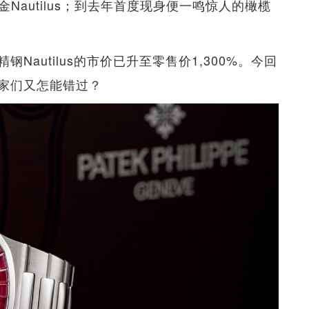
金Nautilus；到去年首度现身便一鸣惊人的橄榄
autilus的市价已升至零售价1,300%。今回
家们又怎能错过？