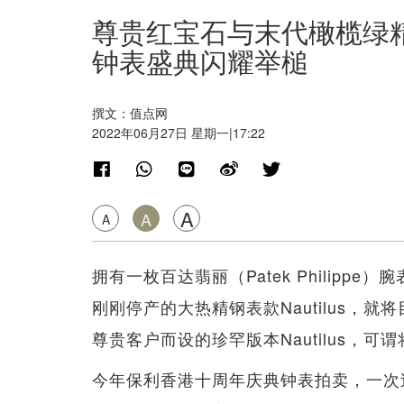
尊贵红宝石与末代橄榄绿精钢
钟表盛典闪耀举槌
撰文：值点网
2022年06月27日 星期一|17:22
A
A
A
拥有一枚百达翡丽（Patek Philip
刚刚停产的大热精钢表款Nautilus，
尊贵客户而设的珍罕版本Nautilus，可
今年保利香港十周年庆典钟表拍卖，一次过祭