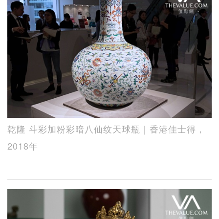
乾隆 斗彩加粉彩暗八仙纹天球瓶｜香港佳士得，
2018年