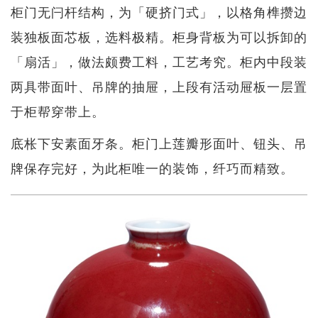
柜门无闩杆结构，为「硬挤门式」，以格角榫攒边
装独板面芯板，选料极精。柜身背板为可以拆卸的
「扇活」，做法颇费工料，工艺考究。柜内中段装
两具带面叶、吊牌的抽屉，上段有活动屉板一层置
于柜帮穿带上。
底枨下安素面牙条。柜门上莲瓣形面叶、钮头、吊
牌保存完好，为此柜唯一的装饰，纤巧而精致。