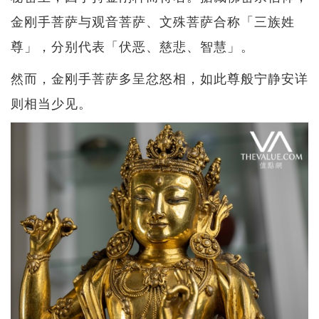
金刚手菩萨与观音菩萨、文殊菩萨合称「三族姓
尊」，分别代表「伏恶、慈悲、智慧」。
然而，金刚手菩萨多呈忿怒相，如此尊般宁静安详
则相当少见。