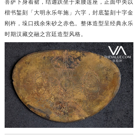
菩萨下身着裙，结迦趺坐于束腰莲座，正面中央以
楷书錾刻「大明永乐年施」六字，封底錾刻十字金
刚杵，垛口残余朱砂之赤色。整体造型呈经典永乐
时期汉藏交融之宫廷造型风格。