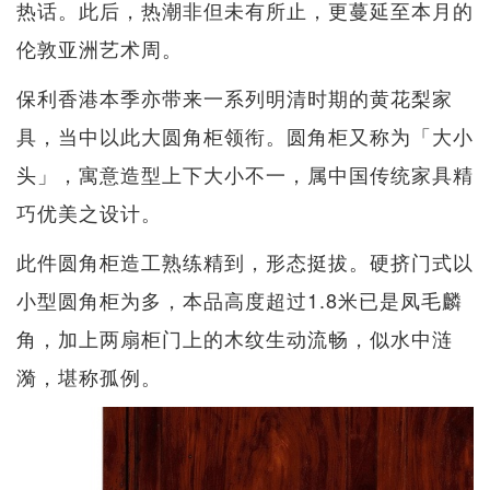
热话。此后，热潮非但未有所止，更蔓延至本月的
伦敦亚洲艺术周。
保利香港本季亦带来一系列明清时期的黄花梨家
具，当中以此大圆角柜领衔。圆角柜又称为「大小
头」，寓意造型上下大小不一，属中国传统家具精
巧优美之设计。
此件圆角柜造工熟练精到，形态挺拔。硬挤门式以
小型圆角柜为多，本品高度超过1.8米已是凤毛麟
角，加上两扇柜门上的木纹生动流畅，似水中涟
漪，堪称孤例。