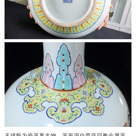
天球瓶为瓷器界名物，器形源自西亚回教金属器，