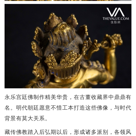
永乐宫廷佛制作精美华贵，在古董收藏界中鼎鼎有
名。明代朝廷愿意不惜工本打造这些佛像，与时代
背景有莫大关系。
藏传佛教踏入后弘期以后，形成诸多派别，各领风