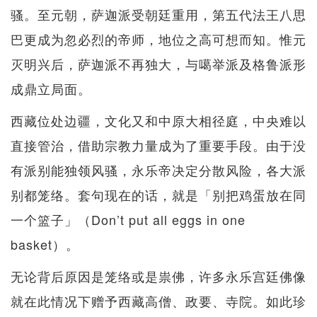
骚。至元朝，萨迦派受朝廷重用，第五代法王八思
巴更成为忽必烈的帝师，地位之高可想而知。惟元
灭明兴后，萨迦派不再独大，与噶举派及格鲁派形
成鼎立局面。
西藏位处边疆，文化又和中原大相径庭，中央难以
直接管治，借助宗教力量成为了重要手段。由于没
有派别能独领风骚，永乐帝决定分散风险，各大派
别都笼络。套句现在的话，就是「别把鸡蛋放在同
一个篮子」（Don’t put all eggs in one
basket）。
无论背后原因是笼络或是祟佛，许多永乐宫廷佛像
就在此情况下赠予西藏高僧、政要、寺院。如此珍