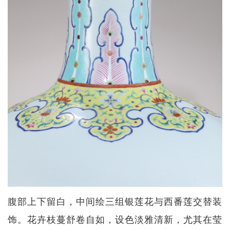
腹部上下留白，中间绘三组银莲花与西番莲交替装
饰。花卉枝蔓舒卷自如，设色淡雅清新，尤其在莹