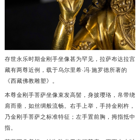
存世永乐时期金刚手坐像甚为罕见，拉萨布达拉宫
藏有两尊近例，载于乌尔里希·冯·施罗德所著的
《西藏佛教雕塑》。
本尊金刚手菩萨坐像束发高髻，身披璎珞，帛带绕
肩而垂，如丝绸般流畅。右手上举，手持金刚杵，
乃金刚手菩萨之标准特征；左手置前胸，拇指抵中
指。