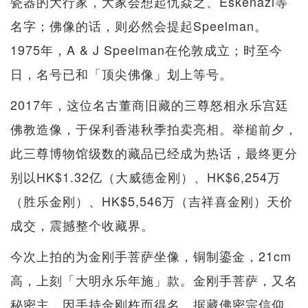
瓷器的大行家，大家会想起仇焱之、Eskenazi等
名字；佛像的话，则必然会提起Speelman。
1975年，A & J Speelman在伦敦成立；时至今
日，名号已和「顶尖佛像」划上等号。
2017年，这位名古董商旧藏的三尊怒相永乐宫廷
佛教造像，于保利香港秋季拍卖亮相。举槌前夕，
此三尊博物馆级数的藏品已经成为热话，最终更分
别以HK$1.32亿（大威德金刚）、HK$6,254万
（胜乐金刚）、HK$5,546万（吉祥喜金刚）天价
成交，震撼整个收藏界。
今次上拍的为金刚手菩萨坐像，铜制鎏金，21cm
高，上刻「大明永乐年施」款。金刚手菩萨，又名
秘密主，因手持金刚杵而得名。据藏佛密宗信仰，