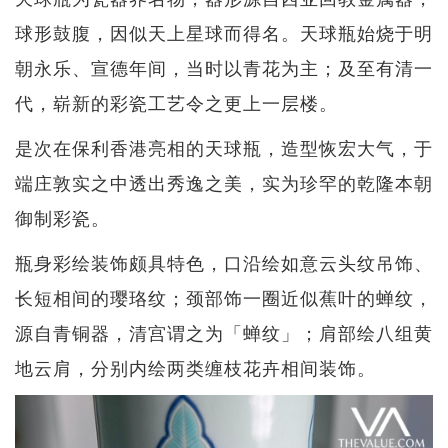
球形鼓腹，因似天上星球而得名。天球瓶始烧于明
朝永乐、宣德年间，当时以青花为主；及至有清一
代，崭新的彩瓷工艺令之更上一层楼。
是次在保利香港亮相的天球瓶，造型恢宏大气，于
端庄敦实之中透出秀逸之美，实为珍罕的乾隆本朝
御制彩瓷。
瓶身彩绘装饰颇具特色，口沿绘如意云头纹吊饰、
长短相间的璎珞纹；颈部饰一圈近似蕉叶的蝉纹，
源自青铜器，清宫谓之为「蝉纹」；肩部绘八组黄
地云肩，分别内绘两类缠枝花卉相间装饰。