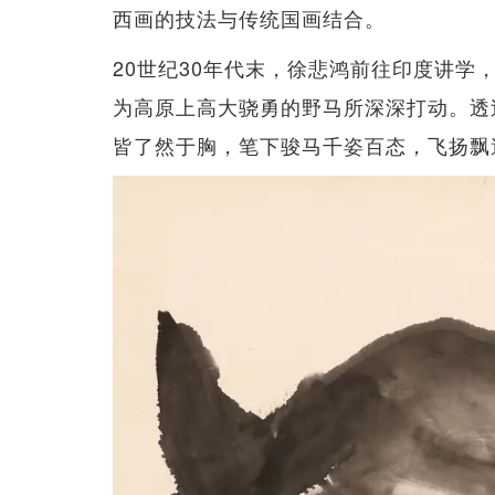
西画的技法与传统国画结合。
20世纪30年代末，徐悲鸿前往印度讲
为高原上高大骁勇的野马所深深打动。透
皆了然于胸，笔下骏马千姿百态，飞扬飘