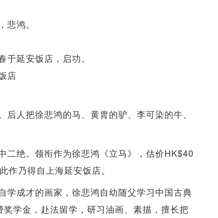
，悲鸿。
春于延安饭店，启功。
饭店
。后人把徐悲鸿的马、黄胄的驴、李可染的牛、
二绝。领衔作为徐悲鸿《立马》，估价HK$40
述，此作乃得自上海延安饭店。
自学成才的画家，徐悲鸿自幼随父学习中国古典
官费奖学金，赴法留学，研习油画、素描，擅长把