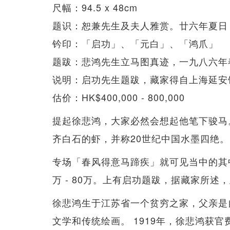
尺幅：94.5 x 48cm
题识：恕兼先生及夫人雅赏。廿六年夏日
钤印：「启功」、「元白」、「鸿爪」
题跋：悲鸿先生立马图真迹，一九八六年
说明：启功先生题跋，藏家得自上海延安
估价：HK$400,000 - 800,000
提起徐悲鸿，大家必然会想起他笔下骏马
齐白石的虾，并称20世纪中国水墨四绝。
专场「春风得意马蹄疾」就可见当中的其中
万 - 80万。上有启功题跋，据藏家所
徐悲鸿生于江苏省一个贫穷之家，父亲是
文学和传统绘画。 1919年，徐悲鸿获