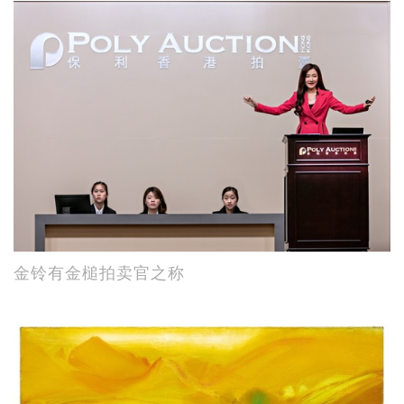
金铃有金槌拍卖官之称