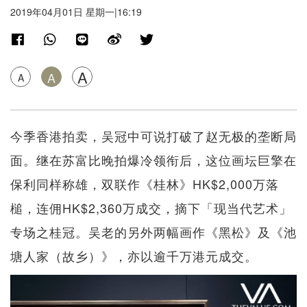
2019年04月01日 星期一|16:19
A
A
A
今季香港拍卖，吴冠中可说打破了赵无极的垄断局
面。继在苏富比晚拍爆冷领衔后，这位画坛巨擎在
保利同样称雄，双联作《桂林》HK$2,000万落
槌，连佣HK$2,360万成交，摘下「现当代艺术」
专场之桂冠。吴老的另外两幅画作《黑松》及《池
塘人家（故乡）》，亦以逾千万港元成交。