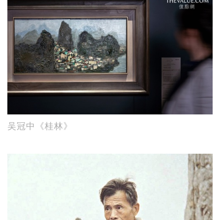
吴冠中《桂林》