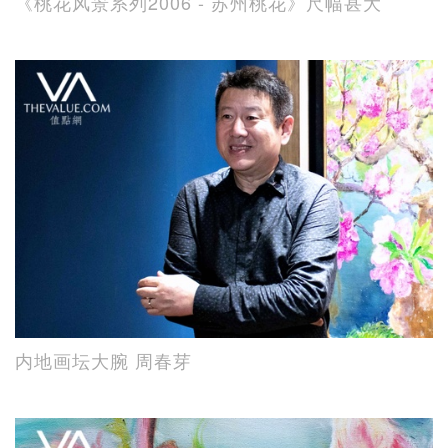
《桃花风景系列2006 - 苏州桃花》尺幅甚大
内地画坛大腕 周春芽