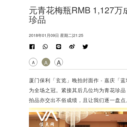
元青花梅瓶RMB 1,12
珍品
2018年01月09日 星期二|21:25
A
A
A
厦门保利「玄览」晚拍封面作 - 嘉庆「蓝
为全场之冠。紧接其后几位均为青花珍品
拍品亦交出不俗成绩，且让我们逐一盘点