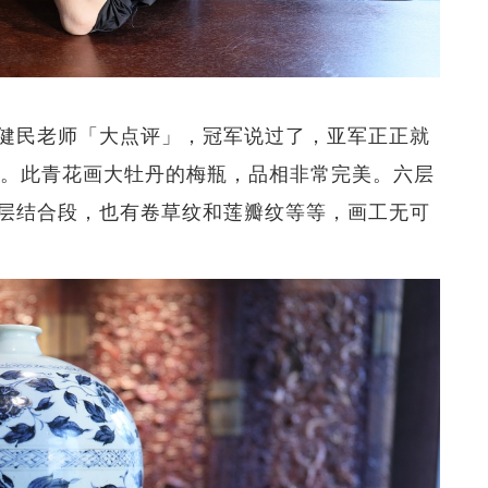
健民老师「大点评」，冠军说过了，亚军正正就
梅瓶」。此青花画大牡丹的梅瓶，品相非常完美。六层
层结合段，也有卷草纹和莲瓣纹等等，画工无可