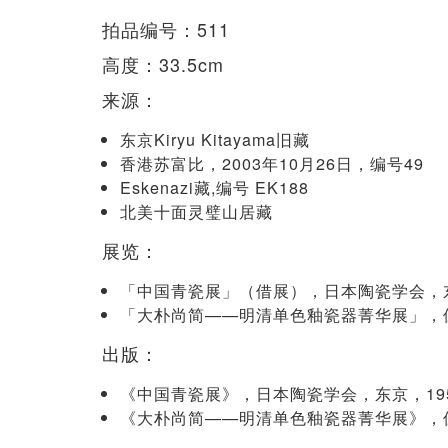
拍品编号：511
高度：33.5cm
来源：
东京Kiryu Kitayama旧藏
香港苏富比，2003年10月26日，编号49
Eskenazi藏,编号 EK188
北美十面灵璧山居藏
展览：
「中国青瓷展」（借展），日本陶瓷学会，东
「大朴尚简——明清单色釉瓷器菁华展」，保利
出版：
《中国青瓷展》，日本陶瓷学会，东京，195
《大朴尚简——明清单色釉瓷器菁华展》，保