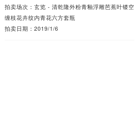
拍卖场次：玄览 - 清乾隆外粉青釉浮雕芭蕉叶镂空
缠枝花卉纹内青花六方套瓶
拍卖日期：2019/1/6