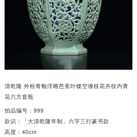
清乾隆 外粉青釉浮雕芭蕉叶镂空缠枝花卉纹内青
花六方套瓶
拍品编号：999
款识：「大清乾隆年制」六字三行篆书款
高度：40cm