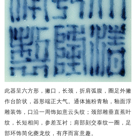
此器呈六方形，撇口，长颈，折肩弧腹，圈足外撇
作台阶状，器形端正大气。通体施粉青釉，釉面浮
雕装饰，口沿一周饰如意云头纹；颈部雕垂直蕉叶
纹，长短相间，参差互衬；肩部刻交泰纹一圈，足
部环饰简化夔龙纹，有序而富意趣。