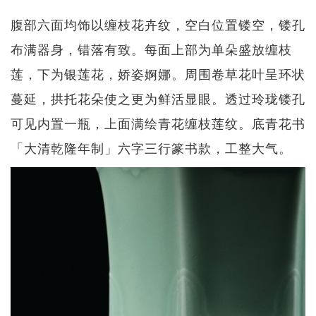
腹部六面均饰以缠枝花卉纹，空白位置镂空，镂孔
布满器身，错落有致。每面上部为单朵盛放缠枝
莲，下为银莲花，娇姿婀娜。周围卷草花叶呈环状
蔓延，拱托花朵使之更为鲜活显眼。透过玲珑镂孔
可见内置一瓶，上面满绘青花缠枝莲纹。底青花书
「大清乾隆年制」六字三行篆书款，工整大气。