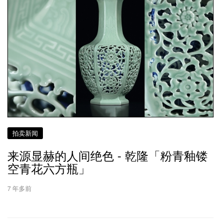
拍卖新闻
来源显赫的人间绝色 - 乾隆「粉青釉镂
空青花六方瓶」
7 年多前