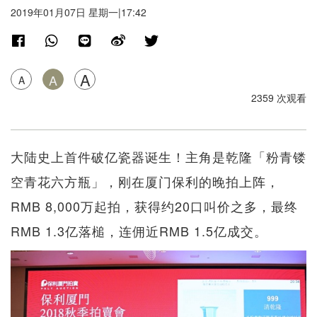
2019年01月07日 星期一|17:42
A
A
A
2359 次观看
大陆史上首件破亿瓷器诞生！主角是乾隆「粉青镂
空青花六方瓶」，刚在厦门保利的晚拍上阵，
RMB 8,000万起拍，获得约20口叫价之多，最终
RMB 1.3亿落槌，连佣近RMB 1.5亿成交。