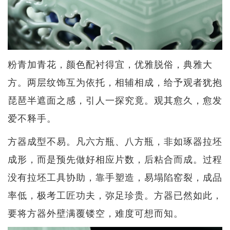
粉青加青花，颜色配衬得宜，优雅脱俗，典雅大
方。两层纹饰互为依托，相辅相成，给予观者犹抱
琵琶半遮面之感，引人一探究竟。观其愈久，愈发
爱不释手。
方器成型不易。凡六方瓶、八方瓶，非如琢器拉坯
成形，而是预先做好相应片数，后粘合而成。过程
没有拉坯工具协助，靠手塑造，易塌陷窑裂，成品
率低，极考工匠功夫，弥足珍贵。方器已然如此，
要将方器外壁满覆镂空，难度可想而知。