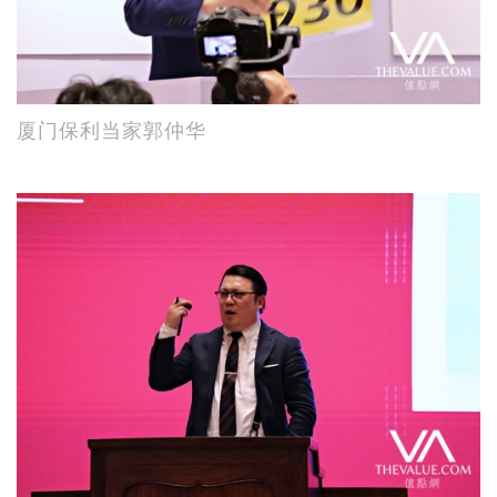
厦门保利当家郭仲华