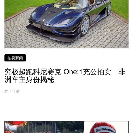
拍卖新闻
究极超跑科尼赛克 One:1充公拍卖 非
洲车主身份揭秘
约 7 年前