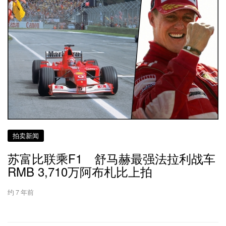
拍卖新闻
苏富比联乘F1 舒马赫最强法拉利战车
RMB 3,710万阿布札比上拍
约 7 年前