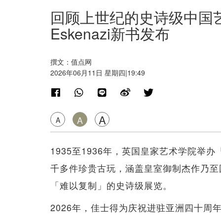
回顾上世纪的史诗级中国艺
Eskenazi新书发布
撰文：值点网
2026年06月11日 星期四|19:49
A
A
A
1935至1936年，英国皇家艺术学院
千多件珍贵古玩，涵盖皇室御制杰作乃至
「难以复制」的史诗级展览。
2026年，佳士得为庆祝进驻亚洲四十周