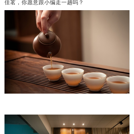
佳茗，你愿意跟小编走一趟吗？