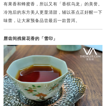
有果香和蜂蜜香，所以又有「香槟乌龙」的美誉。
冷泡后的东方美人更显清甜，辅以茶点正好醒一下
味蕾，让大家预备品尝最后一款普洱。
唇齿间残留花香的「雪印」