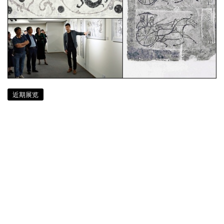
近期展览
敦煌前的敦煌 汉代石画拓片揭古人生
死观
7 年多前