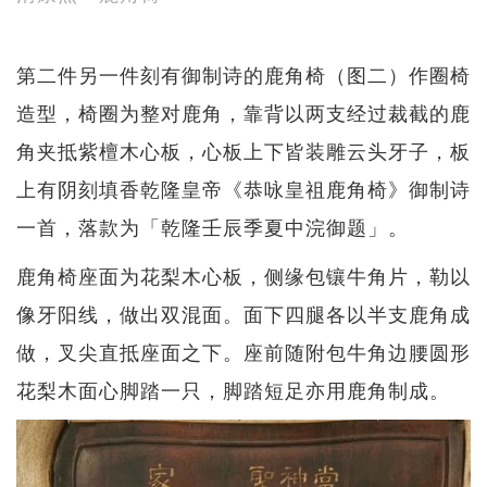
第二件另一件刻有御制诗的鹿角椅（图二）作圈椅
造型，椅圈为整对鹿角，靠背以两支经过裁截的鹿
角夹抵紫檀木心板，心板上下皆装雕云头牙子，板
上有阴刻填香乾隆皇帝《恭咏皇祖鹿角椅》御制诗
一首，落款为「乾隆壬辰季夏中浣御题」。
鹿角椅座面为花梨木心板，侧缘包镶牛角片，勒以
像牙阳线，做出双混面。面下四腿各以半支鹿角成
做，叉尖直抵座面之下。座前随附包牛角边腰圆形
花梨木面心脚踏一只，脚踏短足亦用鹿角制成。