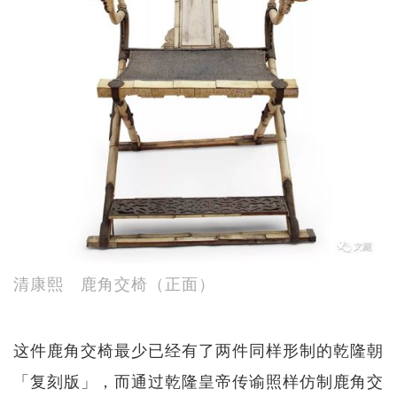
清康熙 鹿角交椅（正面）
这件鹿角交椅最少已经有了两件同样形制的乾隆朝
「复刻版」，而通过乾隆皇帝传谕照样仿制鹿角交