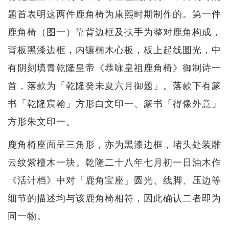
题首表明这两件鹿角椅为康熙时期制作的。第一件
鹿角椅（图一）靠背边框及扶手为整对鹿角构成，
背板黑漆边框，内镶楠木心板，板上起线圆光，中
有阴刻填青乾隆皇帝《恭咏皇祖鹿角椅》御制诗一
首，落款为「乾隆癸未夏六月御题」。落款下有篆
书「乾隆宸翰」方形白文印一、篆书「得像外意」
方形朱文印一。
鹿角椅座面呈三角形，亦为黑漆边框，堵头处装雕
云纹紫檀木一块。乾隆二十八年七月初一日油木作
《活计档》中对「鹿角宝座」圆光、线脚、压边等
细节的描述均与该鹿角椅相符，因此确认二者即为
同一物。