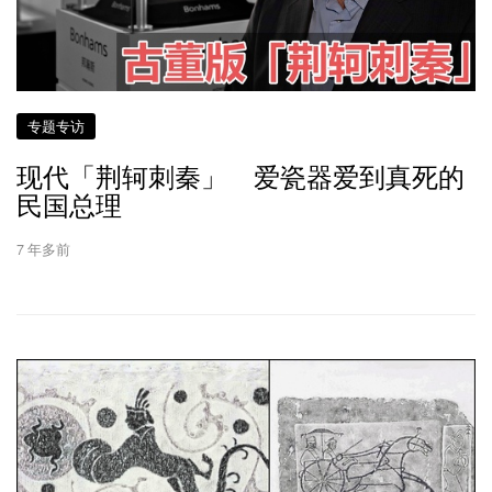
专题专访
现代「荆轲刺秦」 爱瓷器爱到真死的
民国总理
7 年多前