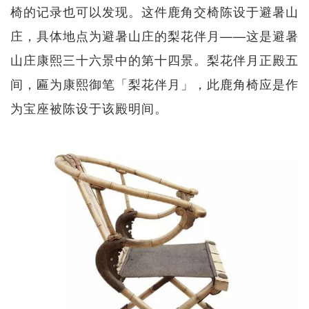
椅的记录也可以发现。这件鹿角交椅陈设于避暑山
庄，具体地点为避暑山庄的梨花伴月——这是避暑
山庄康熙三十六景中的第十四景。梨花伴月正殿五
间，匾为康熙御笔「梨花伴月」，此鹿角椅应是作
为宝座被陈设于该殿明间。