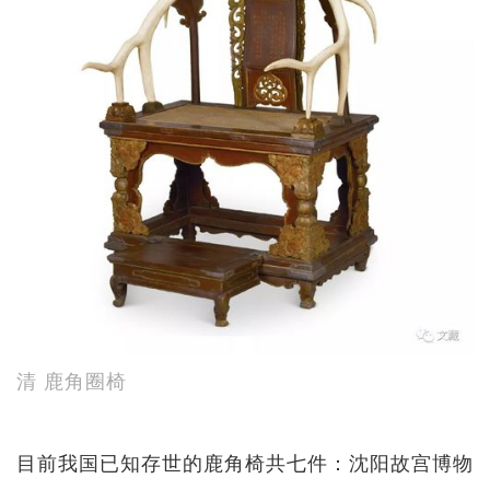
清 鹿角圈椅
目前我国已知存世的鹿角椅共七件：沈阳故宫博物