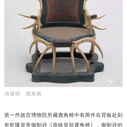
清康熙 鹿角椅
第一件故宫博物院所藏鹿角椅中有两件在背板处刻
有乾隆皇帝御制诗《恭咏皇祖鹿角椅》，御制诗的