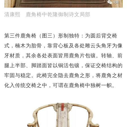
清康熙 鹿角椅中乾隆御制诗文局部
第三件鹿角椅（图三）形制独特：为圆后背交椅
式，楠木为胎骨，靠背心板及各处雕云头角牙为像
牙材质，其余各处表面皆用鹿角片包镶。转轴、前
腿上半部、脚踏面皆以铜活包镶，保证交椅结构的
牢固与稳定。此椅完全隐去鹿角之形，将鹿角之材
化入传统交椅之中，可谓在鹿角椅中独树一帜。