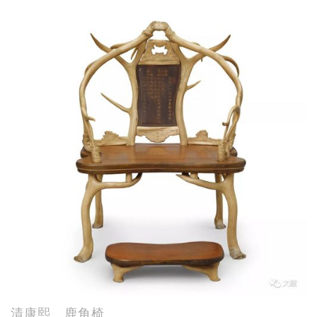
清康熙 鹿角椅