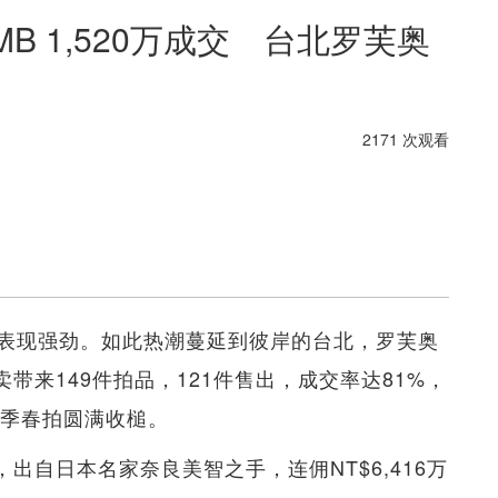
B 1,520万成交 台北罗芙奥
2171 次观看
表现强劲。如此热潮蔓延到彼岸的台北，罗芙奥
卖带来149件拍品，121件售出，成交率达81%，
，助本季春拍圆满收槌。
y》，出自日本名家奈良美智之手，连佣NT$6,416万