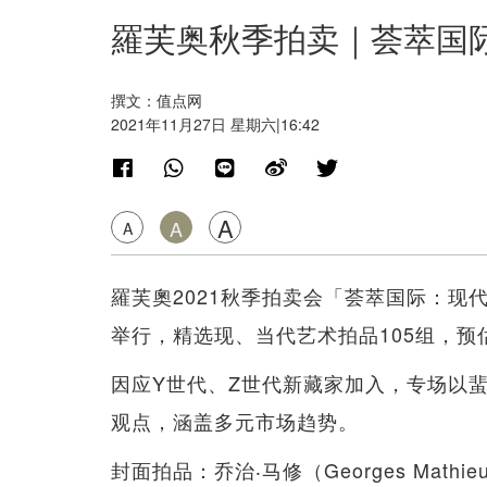
羅芙奥秋季拍卖｜荟萃国
撰文：值点网
2021年11月27日 星期六|16:42
A
A
A
羅芙奧2021秋季拍卖会「荟萃国际：现
举行，精选现、当代艺术拍品105组，预
因应Y世代、Z世代新藏家加入，专场以
观点，涵盖多元市场趋势。
封面拍品：乔治‧马修（Georges Math