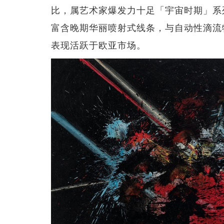
比，属艺术家爆发力十足「宇宙时期」系
富含晚期华丽喷射式线条，与自动性滴流
表现活跃于欧亚市场。