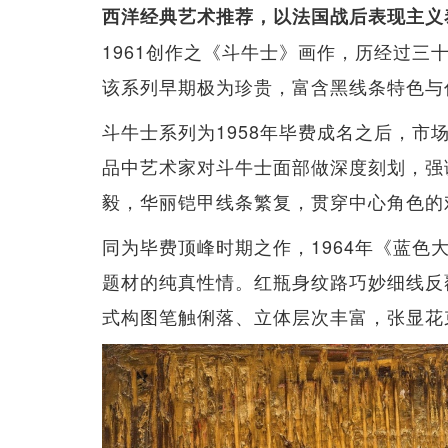
西洋经典艺术推荐，以法国战后表现主义泰斗 -
1961创作之《斗牛士》画作，历经过
该系列早期极为珍贵，富含黑线条特色与
斗牛士系列为1958年毕费成名之后，
品中艺术家对斗牛士面部做深度刻划，强
毅，华丽铠甲线条繁复，贯穿中心角色的
同为毕费顶峰时期之作，1964年《蓝
题材的纯真性情。红瓶身纹路巧妙细线反
式构图笔触俐落、立体层次丰富，张显花