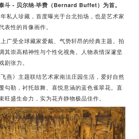
 贝尔纳‧毕费（Bernard Buffet）为首。
三十年私人珍藏，首度曝光于台北拍场，也是艺术家
代表性的肖像画作。
市场上广受全球藏家爱戴、气势轩昂的经典主题。拍
调其崇高精神性与个性化视角。人物表情深邃坚
戏剧张力。
色大飞燕》主题联结艺术家南法庄园生活，爱好自然
覆勾勒，衬托鼓舞、喜悦意涵的蓝色雀翠花。直
束旺盛生命力，实为花卉静物极品佳作。