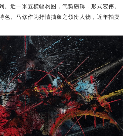
列。近一米五横幅构图，气势磅礡，形式宏伟。
特色。马修作为抒情抽象之领衔人物，近年拍卖