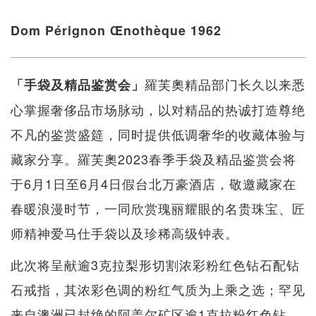
Dom Pérignon Œnothèque 1962
羅芙奧精品部门长久以来悉
「手袋及精品鉴赏会」
心掌握奢侈品市场脉动，以对精品的热诚打造尊绝
不凡的鉴赏盛筵，同时提供低调奢华的收藏体验与
藏家分享。羅芙奧2023春季手袋及精品鉴赏会将
于6月1日至6月4日假台北万豪酒店，敬邀藏家在
春暖浪漫时节，一同欣赏瑰丽耀眼的名贵珠宝、匠
师精神爱马仕手袋以及珍稀高级钟表。
此次将呈献逾3克拉梨形切割浓彩粉红色钻石配钻
石戒指，其浓彩色调的粉红气质为上乘之选；罕见
来自澳洲已封绝的阿盖尔矿区逾1克拉粉红色钻