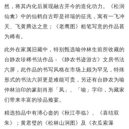
然，将其内化后展现融古开今的造化功力。《松润
仙禽》中的仙鹤自古即是祥瑞的征兆，寓有一飞冲
天、飞黄腾达之意；《老鹰图》粗笔写意的作品甚
为稀有。
此外在家属旧藏中，特别甄选喻仲林生前所收藏的
台静农珍稀书法作品 - 《静农书迹游古》文房书法
六屏，此作品的书写风格在市场上颇为罕见，特殊
形式的书法六屛更是难能可贵，另还有台静农为喻
仲林治印的篆刻肖形「凤」、「喻」字印，为藏家
们带来丰富的珍品飨宴。
精选拍品中有溥心畲的《秋江亭临》、《喜结双
朱》；黄君璧的《松林山涧图》及《衣瓜索瀑