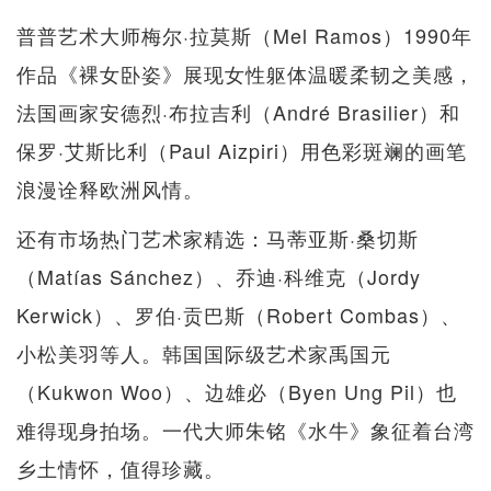
普普艺术大师梅尔·拉莫斯（Mel Ramos）1990年
作品《裸女卧姿》展现女性躯体温暖柔韧之美感，
法国画家安德烈·布拉吉利（André Brasilier）和
保罗·艾斯比利（Paul Aizpiri）用色彩斑斓的画笔
浪漫诠释欧洲风情。
还有市场热门艺术家精选：马蒂亚斯·桑切斯
（Matías Sánchez）、乔迪·科维克（Jordy
Kerwick）、罗伯·贡巴斯（Robert Combas）、
小松美羽等人。韩国国际级艺术家禹国元
（Kukwon Woo）、边雄必（Byen Ung Pil）也
难得现身拍场。一代大师朱铭《水牛》象征着台湾
乡土情怀，值得珍藏。