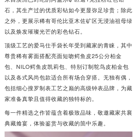
石，其生产过的优质彩钻如今更显弥足珍贵；除此
之外，更展示稀有哥伦比亚木佐矿区无浸油祖母绿
以及焕发璀璨光芒的彩色钻石。
顶级工艺的爱马仕手袋长年受到藏家的青睐，其中
尊贵稀有雾面搭配亮面短吻鳄鱼皮25公分柏金
包、NILO鳄鱼皮凯莉包、特别订制鸵鸟皮柏金包
以及各式风尚包款适合所有场合穿搭。无独有偶，
包括细心搜罗制表工艺之巅的高级钟表品牌，为藏
家准备真挚且值得收藏的独特标的。
每一件精选之作皆蕴含着极致品味，敬邀藏家共襄
典藏飨宴，体验鉴赏与收藏的箇中乐趣。