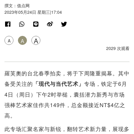
撰文：值点网
2023年05月24日 星期三|17:04
A
A
A
2029 次观看
羅芙奧的台北春季拍卖，将于下周隆重揭幕。其中
备受关注的
专场，铁定于6月
「现代与当代艺术」
4日（周日）下午2时举槌，囊括潜力新秀与市场
强棒艺术家佳作共149件，总金额接近NT$4亿之
高。
此专场汇聚名家与新锐，翻转艺术新力量，展现多