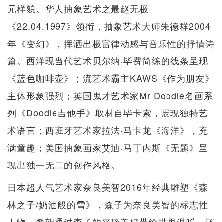
元样貌。华人抽象艺术之最赵无极
《22.04.1997》领衔，抽象艺术大师朱德群2004
年《变幻》，挥洒出极富律动感与音乐性的抒情诗
篇。西洋现当代艺术贝尔纳·毕费简练的线条呈现
《蓝色咖啡壶》；流艺术霸主KAWS《作为朋友》
主体形象强烈；英国鬼才艺术家Mr Doodle名画系
列《Doodle吉他手》取材自毕卡索，展现独特艺
术语言；西班牙艺术家拉法‧马卡龙《海洋》，充
满童趣；美国抽象画家艾迪·马丁内斯《无题》呈
现出独一无二的创作风格。
日本超人气艺术家奈良美智2016年经典雕塑《森
林之子/奶油般的雪》，森子为奈良美智的标志性
人物，希望通过森子的平静美好带给世界温暖。还