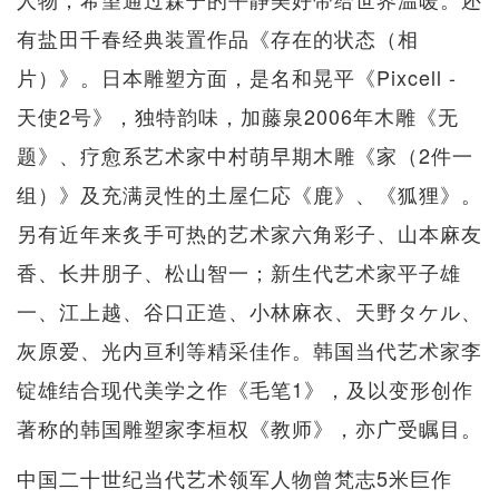
有盐田千春经典装置作品《存在的状态（相
片）》。日本雕塑方面，是名和晃平《Pixcell -
天使2号》，独特韵味，加藤泉2006年木雕《无
题》、疗愈系艺术家中村萌早期木雕《家（2件一
组）》及充满灵性的土屋仁応《鹿》、《狐狸》。
另有近年来炙手可热的艺术家六角彩子、山本麻友
香、长井朋子、松山智一；新生代艺术家平子雄
一、江上越、谷口正造、小林麻衣、天野タケル、
灰原爱、光内亘利等精采佳作。韩国当代艺术家李
锭雄结合现代美学之作《毛笔1》，及以变形创作
著称的韩国雕塑家李桓权《教师》，亦广受瞩目。
中国二十世纪当代艺术领军人物曾梵志5米巨作