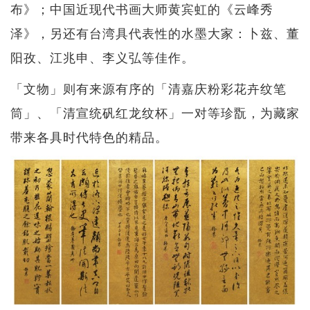
布》；中国近现代书画大师黄宾虹的《云峰秀
泽》，另还有台湾具代表性的水墨大家：卜兹、董
阳孜、江兆申、李义弘等佳作。
「文物」则有来源有序的「清嘉庆粉彩花卉纹笔
筒」、「清宣统矾红龙纹杯」一对等珍翫，为藏家
带来各具时代特色的精品。