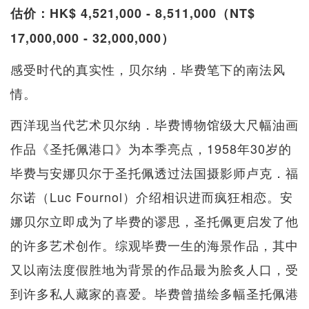
估价：HK$ 4,521,000 - 8,511,000（NT$
17,000,000 - 32,000,000）
感受时代的真实性，贝尔纳．毕费笔下的南法风
情。
西洋现当代艺术贝尔纳．毕费博物馆级大尺幅油画
作品《圣托佩港口》为本季亮点，1958年30岁的
毕费与安娜贝尔于圣托佩透过法国摄影师卢克．福
尔诺（Luc Fournol）介绍相识进而疯狂相恋。安
娜贝尔立即成为了毕费的谬思，圣托佩更启发了他
的许多艺术创作。综观毕费一生的海景作品，其中
又以南法度假胜地为背景的作品最为脍炙人口，受
到许多私人藏家的喜爱。毕费曾描绘多幅圣托佩港