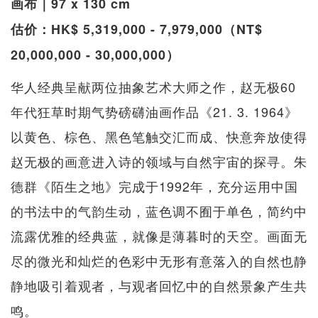
画布｜97 x 130 cm
估价：HK$ 5,319,000 - 7,979,000（NT$
20,000,000 - 30,000,000）
华人经典呈献两位抽象艺术大师之作，赵无极60
年代狂草时期气势磅礴油画作品《21. 3. 1964》
以黄色、棕色、黑色笔触交汇而成、快意奔放使得
赵无极的画意进入诗的领域与自然宇宙的探寻。朱
德群《陌生之地》完成于1992年，充分运用中国
的书法中的气韵生动，蓝色调不囿于单色，简约中
流露优雅的经典蓝，就像是薄暮时的天空。画面无
尽的微光和灿烂的色彩中无形有意落入的自然也静
静地吸引着观者，与观者回忆中的自然景象产生共
鸣。