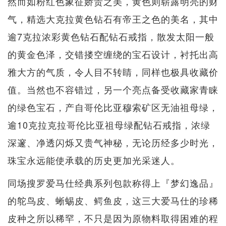
然而如粉红色象征娇贵之美，黄色则崭露明亮的财
气，精选大克拉黄色钻石有帝王之色的美名，其中
逾7克拉浓彩黄色钻石配钻石戒指，散发太阳一般
的黄金色泽，交错搂空缠绕的宝石设计，衬托出高
雅大方的气质，令人目不转睛，同样也极具收藏价
值。当然也不容错过，另一个亮点备受收藏家青睐
的绿色宝石，产自哥伦比亚穆索矿区无油祖母绿，
逾10克拉克拉哥伦比亚祖母绿配钻石戒指，浓绿
深邃、净透闪烁又贵气神秘，无论历经多少时光，
珠宝永远能使承载的历史更加光采迷人。
同场搜罗爱马仕经典系列包款称得上『梦幻逸品』
的鸵鸟皮、蜥蜴皮、鳄鱼皮，这三大爱马仕的珍稀
皮种之所以稀罕，不只是因为原物料取得困难的程