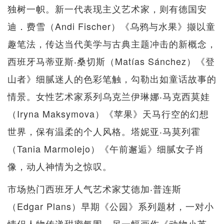
独树一帜。新一代表现主义艺术家，则有德国安
迪．费雪（Andi Fischer）《乌鸦与水果》撷以童
趣笔法，传达当代美学与古典主题冲击的新概念，
西班牙马蒂亚斯‧桑切斯（Matías Sánchez）《登
山者》细腻迷人的色彩笔触，勾勒出如童话故事的
情景。女性艺术家系列乌克兰伊琳娜‧马克西莫娃
（Iryna Maksymova）《苹果》天马行空的幻想
世界，保有温柔的个人风格。塔妮亚‧马莫列霍
（Tania Marmolejo）《午前邂逅》细腻女子肖
像，动人神情为之惊叹。
市场热门西班牙人气艺术家艾德加‧普连斯
（Edgar Plans）早期《公园》系列题材，一对小
情侣人物传递甜蜜氛围，另一幅画作《动物小英