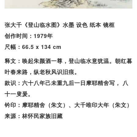
张大千《登山临水图》水墨 设色 纸本 镜框
创作时间：1979年
尺幅：66.5 x 134 cm
释文：唤起朱颜酒一尊，登山临水意犹温。朝红暮
叶春来路，纵老秋风识旧痕。
款识：六十八年己未重九后一日摩耶精舍写， 八
十一叟爰。
钤印：摩耶精舍（朱文）、大千唯印大年（朱文）
来源：林怀民家族旧藏