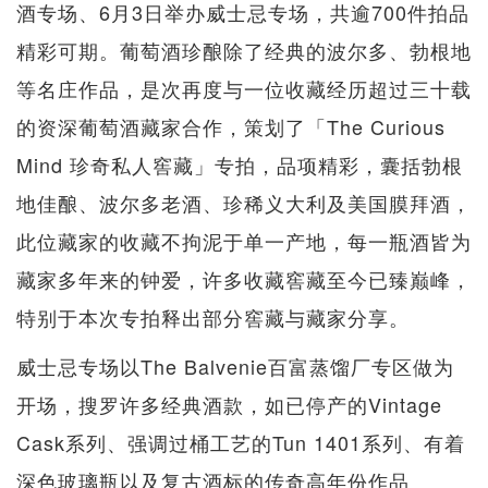
酒专场、6月3日举办威士忌专场，共逾700件拍品
精彩可期。葡萄酒珍酿除了经典的波尔多、勃根地
等名庄作品，是次再度与一位收藏经历超过三十载
的资深葡萄酒藏家合作，策划了「The Curious
Mind 珍奇私人窖藏」专拍，品项精彩，囊括勃根
地佳酿、波尔多老酒、珍稀义大利及美国膜拜酒，
此位藏家的收藏不拘泥于单一产地，每一瓶酒皆为
藏家多年来的钟爱，许多收藏窖藏至今已臻巅峰，
特别于本次专拍释出部分窖藏与藏家分享。
威士忌专场以The Balvenie百富蒸馏厂专区做为
开场，搜罗许多经典酒款，如已停产的Vintage
Cask系列、强调过桶工艺的Tun 1401系列、有着
深色玻璃瓶以及复古酒标的传奇高年份作品