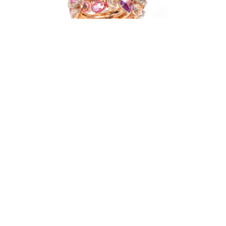
7.25克拉浓彩黄色钻石配钻石戒指，附GIA证书
拍卖详情
拍卖行：台北羅芙奧
预展/拍卖日期：2022/6/2 - 6/5