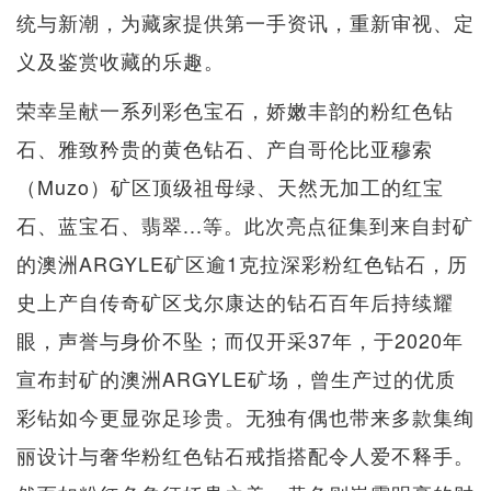
统与新潮，为藏家提供第一手资讯，重新审视、定
义及鉴赏收藏的乐趣。
荣幸呈献一系列彩色宝石，娇嫩丰韵的粉红色钻
石、雅致矜贵的黄色钻石、产自哥伦比亚穆索
（Muzo）矿区顶级祖母绿、天然无加工的红宝
石、蓝宝石、翡翠...等。此次亮点征集到来自封矿
的澳洲ARGYLE矿区逾1克拉深彩粉红色钻石，历
史上产自传奇矿区戈尔康达的钻石百年后持续耀
眼，声誉与身价不坠；而仅开采37年，于2020年
宣布封矿的澳洲ARGYLE矿场，曾生产过的优质
彩钻如今更显弥足珍贵。无独有偶也带来多款集绚
丽设计与奢华粉红色钻石戒指搭配令人爱不释手。