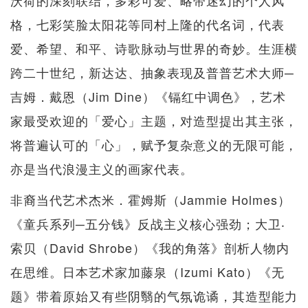
沃荷的深刻联结，多彩可爱、略带迷幻的个人风
格，七彩笑脸太阳花等同村上隆的代名词，代表
爱、希望、和平、诗歌脉动与世界的奇妙。生涯横
跨二十世纪，新达达、抽象表现及普普艺术大师─
吉姆．戴恩（Jim Dine）《镉红中调色》，艺术
家最受欢迎的「爱心」主题，对造型提出其主张，
将普遍认可的「心」，赋予复杂意义的无限可能，
亦是当代浪漫主义的画家代表。
非裔当代艺术杰米．霍姆斯（Jammie Holmes）
《童兵系列─五分钱》反战主义核心强劲；大卫‧
索贝（David Shrobe）《我的角落》剖析人物内
在思维。日本艺术家加藤泉（Izumi Kato）《无
题》带着原始又有些阴翳的气氛诡谲，其造型能力