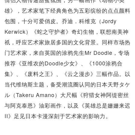
雄》，艺术家笔下经典角色为五彩缤纷的点点颜料
包围，十分可爱俏皮。乔迪．科维克（Jordy
Kerwick）《蛇之守护者》奇幻生物，联想南美神
祇，呼应艺术家旅居多国的文化背景。同样市场热
门艺术家，来自英国的涂鸦先生Mr Doodle，专场
推荐《亚维农的Doodle少女》、《1000涂鸦合
集》、《废料之王》、《云之漫步》三幅作品。以
当代维纳斯主题，备受潮流圈认同的日本天野タケ
ル（Takeru Amano）大尺幅《狩猎女神阿缇密丝
与阿克泰恩》油彩画作，以及《英雄总是姗姗来迟
II》足见日本卡漫深刻于艺术家的影响力。