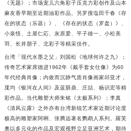
《无题》；市场宠儿六角彩子压克力彩创作及山本
麻友香早期至近期油彩作品。另罗搜塩田千春《存
在的状态（乐器）》、《存在的状态（罗盘）》、
小泉悟、土屋仁応、灰原爱、平子雄一、小松美
羽、长井朋子、北彩子等精采佳作。
台湾「现代水墨之父」刘国松《地球何许之九》；
传奇艺术家席德进1962年《戴手套女仕像》为60
年代经典肖像；内敛而沉静气质肖像画家邱亚才，
厐均《银河在人间》及蓝荫鼎、庄喆、杨识宏等精
彩作品。当代雕塑大师朱铭《太极系列》；李真
《清风云露》之外亦有台湾新锐艺术家近期讨论度
极高的雕塑家阿咧、张腾远著名鹦鹉人系列。羅芙
奧以多元化的作品及宏观视野立足亚洲艺术，期待