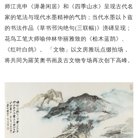
师江兆申《溽暑闲居》和《四季山水》呈现古代名
家的笔法与现代水墨精神的气韵 ; 当代水墨以卜兹
的书法作品《草书邗沟绝句(三联幅)》滂礡呈现 ;
花鸟工笔大师喻仲林华丽雅致的《桧木蓝鹊》、
《红叶白鸽》。 「文物」以文房雅玩点缀拍场，
将共同为羅芙奧书画及古文物专场再次创下高峰。