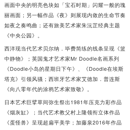
画面中央的明亮色块如「宝石时期」闪耀一般的瑰
丽画面；另一幅作品《夜》则展现内敛的生命节奏
如夜之奏鸣曲；还有旅美艺术家朱沅芷经典主题
《中央公园》。
西洋现当代艺术贝尔纳．毕费简练的线条呈现《篮
中静物》；英国鬼才艺术家Mr Doodle名画系列
《Doodle小岛的星期日下午》、《Doodle在埃斯
塔克》引领风骚；西班牙艺术家艾德加．普连斯
《向八零年代的涂鸦艺术家致敬》。
日本艺术巨擘草间弥生祭出1981年压克力彩作品
《烟灰缸》；当代艺术教父村上隆领衔立体作品
《蛋怪兽》呈现超扁平美学；加藤泉2016年作品