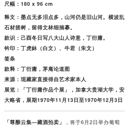
尺幅：180 x 96 cm
释文：墨点无多泪点多，山河仍是旧山河。横波乱
石材搓树，留得文林细揣摹。
款识：己酉冬日写八大山人诗意，丁衍庸。
钤印：丁虎鈢（白文）、牛君（朱文）
签条
款释：丁衍庸，茅庵论道图
来源：现藏家直接得自艺术家本人
展览：「丁衍庸作品个展」，加拿大贵湖大学，安
大略省，展期1970年11月13日至1970年12月3日
，将于6月2日举办葡萄
「尊酿云集—藏酒拍卖」