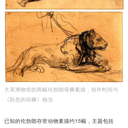
大英博物馆的两幅伦勃朗母狮素描，创作时间与
《卧息的幼狮》相当
已知的伦勃朗存世动物素描约15幅，主题包括