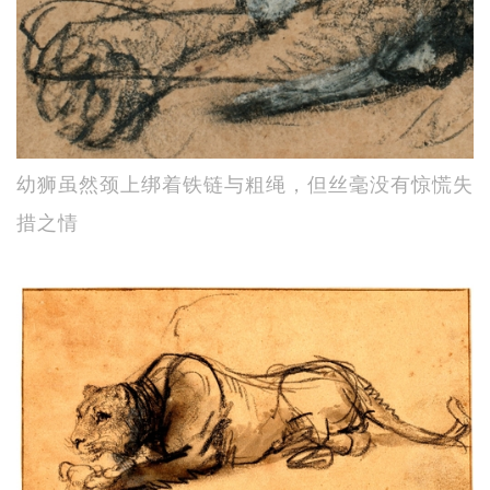
幼狮虽然颈上绑着铁链与粗绳，但丝毫没有惊慌失
措之情