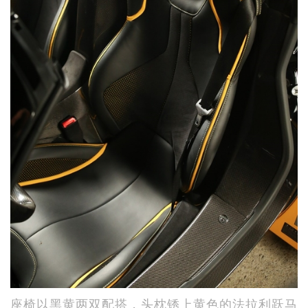
座椅以黑黄两双配搭，头枕锈上黄色的法拉利跃马