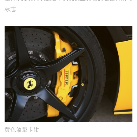
标志
黄色煞掣卡钳