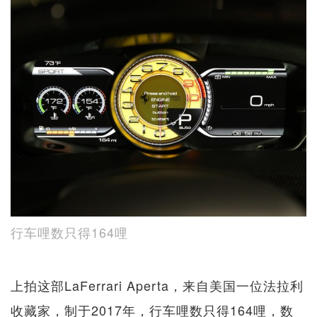
行车哩数只得164哩
上拍这部LaFerrari Aperta，来自美国一位法拉利
收藏家，制于2017年，行车哩数只得164哩，数