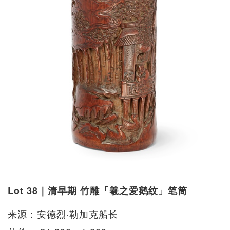
Lot 38｜清早期 竹雕「羲之爱鹅纹」笔筒
来源：安德烈·勒加克船长