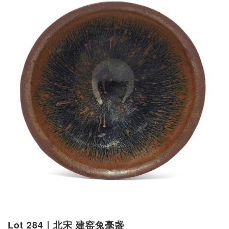
Lot 284｜北宋 建窑兔毫盏