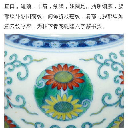
直口，短颈，丰肩，敛腹，浅圈足。胎质细腻，腹
部绘斗彩团菊纹，间饰折枝莲纹，肩部与胫部绘如
意云纹呼应，为釉下青花乾隆六字篆书款。