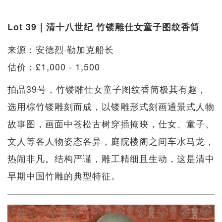
Lot 39｜清十八世纪 竹镂雕仕女童子图纹香筒
来源：安德烈·勒加克船长
估价：£1,000 - 1,500
拍品39号，竹镂雕仕女童子图纹香筒极其有趣，
选用棕竹镂雕刻而成，以镂雕形式刻画通景式人物
故事图，画面中苍松古树穿插掩映，仕女、童子、
文人等各人物姿态各异，庭院楼阁之间车水马龙，
热闹非凡。结构严谨，雕工精细且生动，这是清中
早期中国竹雕的典型特征。