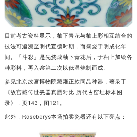
目前考古资料显示，釉下青花与釉上彩相互结合的
技法可追溯至明代宣德时期，而盛烧于明成化年
间。「斗彩」是先烧成釉下青花后，于釉上加绘各
种彩料，再入窑第二次以低温烧制而成。
参见北京故宫博物院藏雍正款同品种器，著录于
《故宫藏传世瓷器真赝对比·历代古窑址标本图
录》，页143，图121。
此外，Roseberys本场拍卖瓷器还有以下亮点：