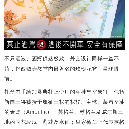
不只酒液、酒瓶俱达极致，外盒设计同样一丝不
苟，将西敏寺教堂内最著名的玫瑰花窗，呈现眼
前。
礼盒内手绘加冕典礼上使用的各种皇室象征，包括
新国王将被授予象征王权的权杖、宝球、装着圣油
的金鹰（Ampulla）；英格兰、苏格兰及威尔斯三
地的国花玫瑰、蓟花及水仙；皇家徽章上代表英格