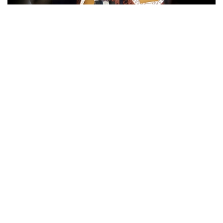
晚宴高潮是由皇家礼炮首席调酒师Sandy Hyslop
带领，一同品尝《皇家礼炮王者加冕限定版 - 国王
查尔斯三世款》。酒体的香气是圆润浑厚的雪莉
桶，有新鲜红醋栗、自制草莓酱、新鲜烤栗子、烤
凤梨时的淡淡焦糖香，喝起来是炖煮甜梨、无花
果、太妃糖与丁香料的协调组合，极丰富绵长的尾
韵里带有些许调皮的辛辣，令人印象深刻。
英国皇室赞许的奢华是低调细腻、重视细节、尊重