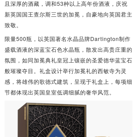
且深厚的酒藏，调和53种以上高年份酒液，庆祝
新英国国王查尔斯三世的加冕，自豪地向英国君主
致敬。
限量500瓶，以英国著名水晶品牌Dartington制作
盛载酒液的深蓝宝石色水晶瓶，散发出高贵庄重的
氛围，如同加冕典礼皇冠上镶嵌的圣爱德华蓝宝石
般璀璨夺目。礼盒设计举行加冕礼的西敏寺为灵
感，将雄伟的歌德式建筑，呈现于礼盒上，每项细
节都体现出英国皇室低调细腻的奢华风范。