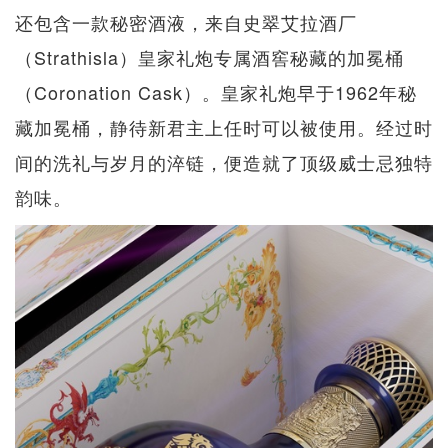
还包含一款秘密酒液，来自史翠艾拉酒厂
（Strathisla）皇家礼炮专属酒窖秘藏的加冕桶
（Coronation Cask）。皇家礼炮早于1962年秘
藏加冕桶，静待新君主上任时可以被使用。经过时
间的洗礼与岁月的淬链，便造就了顶级威士忌独特
韵味。