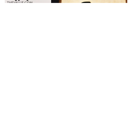
拍卖新闻
常玉拍卖新纪录诞生 巅峰绝唱《曲腿
裸女》HK$1.97亿成交
接近 7 年前