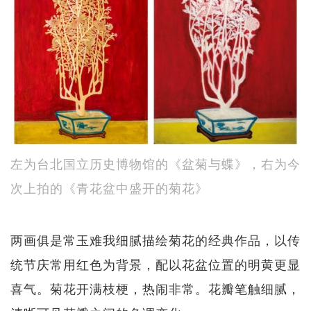
左为台北国立历史博物馆的《盆菊与蝶》，右为今
次上拍的《青花盆中盛开的菊花》
两画俱是常玉难我细腻描绘菊花的经典作品，以传
统节庆常用红色为背景，配以花盆位置的明黄更显
喜气。菊花开满枝梗，热闹非常。花瓣笔触细腻，