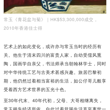
常玉《青花盆与菊》｜HK$53,300,000成交，
2010年香港佳士得
艺术上的如此变化，或许亦与常玉当时的经历有
关。他生于清末四川的富贵人家，自幼受儒风熏
陶，国画学自亲父，书法师承当朝翰林学士，同时
对中华传统工艺与古美术甚感兴趣。旅居巴黎初
期，他仍然过着相当富裕的生活，如公仔哥儿般享
受着西方艺术世界的五光十色。
至30年代末、40年代初，父母、大哥相继离失，
常玉顿失经济所依，自此过着贫困生活直至离世一