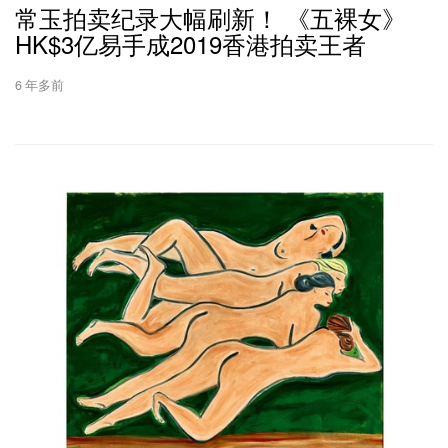
常玉拍卖纪录大幅刷新！ 《五裸女》
HK$3亿易手成2019香港拍卖王者
6 年多前