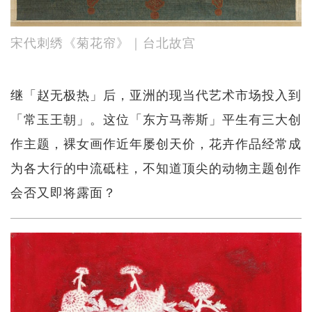
宋代刺绣《菊花帘》｜台北故宫
继「赵无极热」后，亚洲的现当代艺术市场投入到
「常玉王朝」。这位「东方马蒂斯」平生有三大创
作主题，裸女画作近年屡创天价，花卉作品经常成
为各大行的中流砥柱，不知道顶尖的动物主题创作
会否又即将露面？