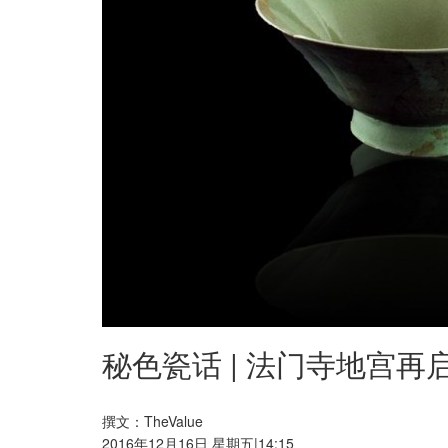
秘色瓷话 | 法门寺地宫再
撰文：TheValue
2016年12月16日 星期五|14:15