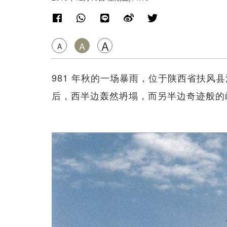
A
A
A
981 年秋的一场暴雨，位于陕西省扶风县
后，西半边轰然坍塌，而另半边奇迹般的