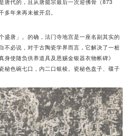
是唐代的，且从唐懿宗最后一次迎佛骨（873
千多年来再未被开启。
个盛唐」。的确，法门寺地宫是一座名副其实的
自不必说，对于古陶瓷学界而言，它解决了一桩
真身使随负供养道具及恩赐金银器衣物帐碑》
瓷秘色碗七口，内二口银棱。瓷秘色盘子、碟子