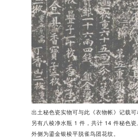
出土秘色瓷实物可与此《衣物帐》记载可相对
另有八棱净水瓶 1 件，共计 14 件秘色
外侧为鎏金银棱平脱雀鸟团花纹。