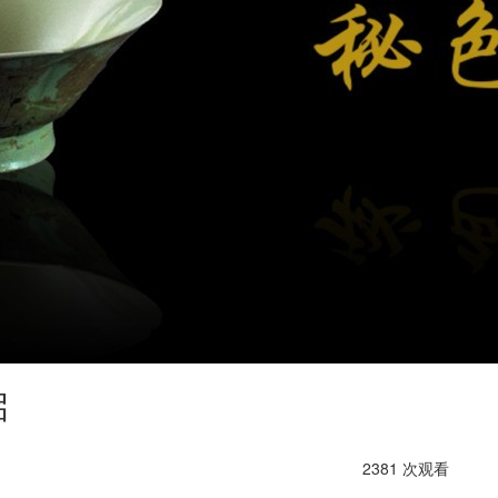
启
2381 次观看