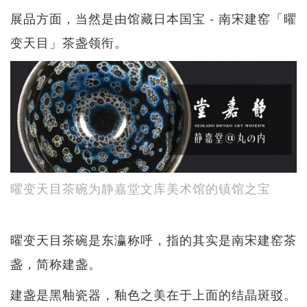
展品方面，当然是由馆藏日本国宝 - 南宋建窑「曜
变天目」茶盏领衔。
曜变天目茶碗为静嘉堂文库美术馆的镇馆之宝
曜变天目茶碗是东瀛称呼，指的其实是南宋建窑茶
盏，简称建盏。
建盏是黑釉瓷器，釉色之美在于上面的结晶斑驳。