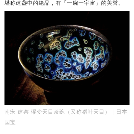
堪称建盏中的绝品，有「一碗一宇宙」的美誉。
南宋 建窑 曜变天目茶碗（又称稻叶天目）｜日本
国宝