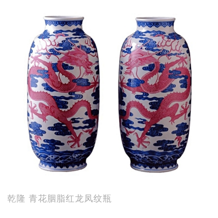
乾隆 青花胭脂红龙凤纹瓶