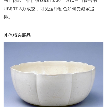
制」仿款，估价仅US$1,000，终以三百多倍的
US$37.8万成交，可见这种釉色如何受藏家追
捧。
其他精选展品