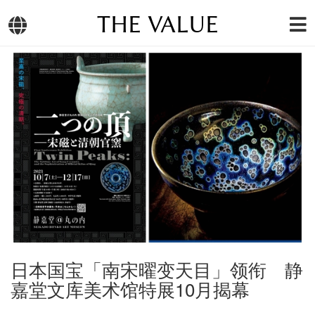
THE VALUE
日本国宝「南宋曜变天目」领衔 静
嘉堂文库美术馆特展10月揭幕