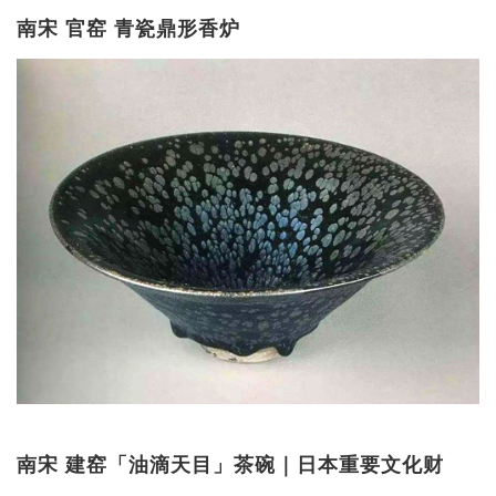
南宋 官窑 青瓷鼎形香炉
南宋 建窑「油滴天目」茶碗｜日本重要文化财