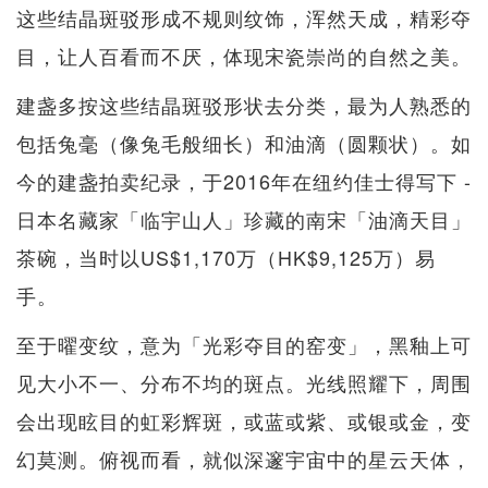
这些结晶斑驳形成不规则纹饰，浑然天成，精彩夺
目，让人百看而不厌，体现宋瓷崇尚的自然之美。
建盏多按这些结晶斑驳形状去分类，最为人熟悉的
包括兔毫（像兔毛般细长）和油滴（圆颗状）。如
今的建盏拍卖纪录，于2016年在纽约佳士得写下 -
日本名藏家「临宇山人」珍藏的南宋「油滴天目」
茶碗，当时以US$1,170万（HK$9,125万）易
手。
至于曜变纹，意为「光彩夺目的窑变」，黑釉上可
见大小不一、分布不均的斑点。光线照耀下，周围
会出现眩目的虹彩辉斑，或蓝或紫、或银或金，变
幻莫测。俯视而看，就似深邃宇宙中的星云天体，