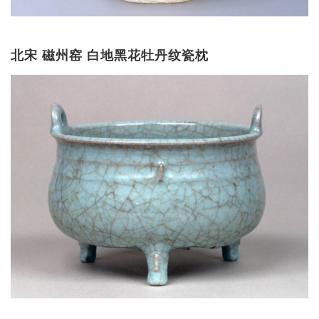
北宋 磁州窑 白地黑花牡丹纹瓷枕