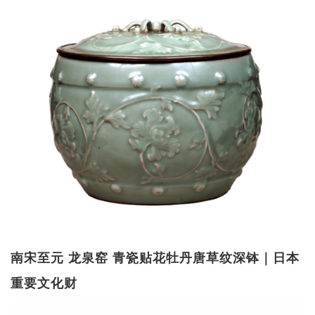
南宋至元 龙泉窑 青瓷贴花牡丹唐草纹深钵｜日本
重要文化财