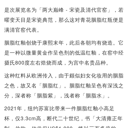
是次展览名为「两大巅峰 - 宋瓷及清代官窑」，若
曜变天目是宋瓷典范，那么这对青花胭脂红瓶便是
满清官窑代表。
胭脂红釉创烧于康熙末年，此后各朝均有烧造。它
是一种以微量黄金作呈色剂的低温红釉，在窑中经
摄氏800度左右焙烧而成，为宫中名贵品种。
这种红料从欧洲传入，由于颇似妇女化妆用的胭脂
之色，故又名「胭脂红」。胭脂红釉呈色有深浅之
分，深者称「胭脂紫」，浅者称「胭脂水」。
2021年，纽约苏富比带来一件胭脂红釉小高足
杯，仅3.3cm高，断代二十世纪，书「大清雍正年