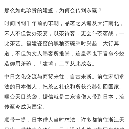
那么如此珍贵的建盏，为何会传到东瀛？
时间回到千年前的宋朝，品茗之风遍及大江南北，
宋人不但爱办茶宴，以茶待客，更会斗茶茗战，一
比茶艺。福建瓷窑的黑釉茶碗乘时兴起，大行其
道，不但为文人墨客所推崇，连皇帝也下旨命令烧
造御用茶碗，「建盏」二字从此成名。
中日文化交流与商贸来往，自古未断。前往宋朝求
法的日本僧人，把茶艺礼仪和所获茶器带回国家。
曜变天目茶盏，据信就是由东瀛僧人带到日本，流
传至今成为国宝。
顺带一提，日本僧人当时求法，许多都前往浙江天