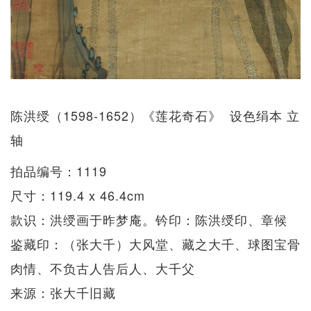
陈洪绶（1598-1652）《莲花奇石》 设色绢本 立
轴
拍品编号：1119
尺寸：119.4 x 46.4cm
款识：洪绶画于昨梦庵。钤印：陈洪绶印、章候
鉴藏印：（张大千）大风堂、藏之大千、球图宝骨
肉情、不负古人告后人、大千父
来源：张大千旧藏