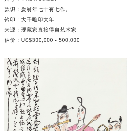
款识：爰翁年七十有七作。
钤印：大千唯印大年
来源：现藏家直接得自艺术家
估价：US$300,000 - 500,000