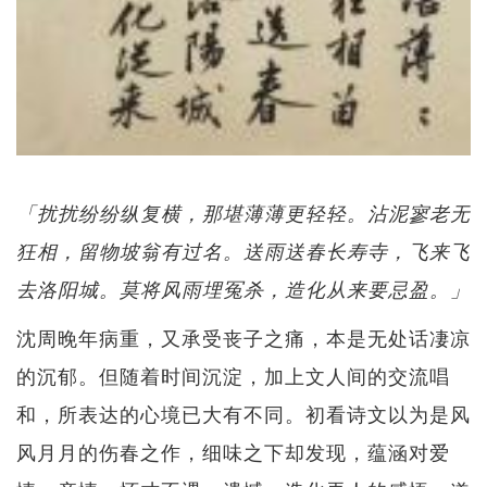
「扰扰纷纷纵复横，那堪薄薄更轻轻。沾泥寥老无
狂相，留物坡翁有过名。送雨送春长寿寺，飞来飞
去洛阳城。莫将风雨埋冤杀，造化从来要忌盈。」
沈周晚年病重，又承受丧子之痛，本是无处话凄凉
的沉郁。但随着时间沉淀，加上文人间的交流唱
和，所表达的心境已大有不同。初看诗文以为是风
风月月的伤春之作，细味之下却发现，蕴涵对爱