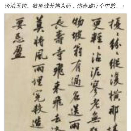
帘泊玉钩。欲拾残芳捣为药，伤春难疗个中愁。」