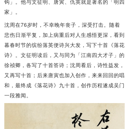
钩」。他与文征明、唐寅、仇英就是著名的「明四
家」。
沈周在76岁时，不幸晚年丧子，深受打击。随着
悲伤日渐平复，加上病重后对人生感悟更深，看到
暮春时节的缤纷落英便诗兴大发，写下十首《落花
诗》。文征明读后，又与同为「江南四大才子」的
徐祯卿，各写了十首答诗；沈周看后，诗性益发，
又再写十首；后来唐寅也加入创作，来来回回的唱
和，最终成《落花诗》九十首，创作历程遂成吴门
一段雅闻。