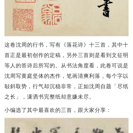
这卷沈周的行书，写有《落花诗》十三首，其中十
首正是最初创作的定稿，另外三首则是看到文征明
等人的答诗后所写的。从书法角度看，此卷可说是
沈周写黄庭坚体的杰作，笔画清爽利落，每个字以
敧斜取势，行气却沉稳非常，正如沈周自题「尽纸
之长」，潇洒书完整纸却意嫌未尽。
小编选了其中最喜欢的三首，跟大家分享：