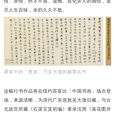
情、亲情、怀才不遇、遗憾、造化弄人的感悟，道
尽人生百味，余韵久久不散。
署签中的「愙斋」乃吴大澂的藏窦名号
这幅行书作品将在纽约苏富比「中国书画」场次登
场，来源清晰，为清代广东巡抚吴大澂旧藏，与台
北故宫所藏《石渠宝笈初编》著录沈周《落花图并