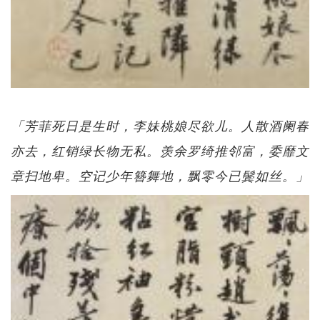
「芳菲死日是生时，李妹桃娘尽欲儿。人散酒阑春
亦去，红销绿长物无私。羡余罗绮推邻富，委靡文
章扫地卑。空记少年簪舞地，飘零今已鬓如丝。」