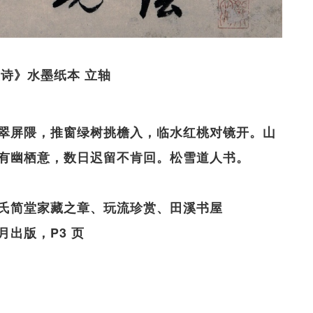
《山堂诗》水墨纸本 立轴
翠屏隈，推窗绿树挑檐入，临水红桃对镜开。山
有幽栖意，数日迟留不肯回。松雪道人书。
氏简堂家藏之章、玩流珍赏、田溪书屋
出版，P3 页