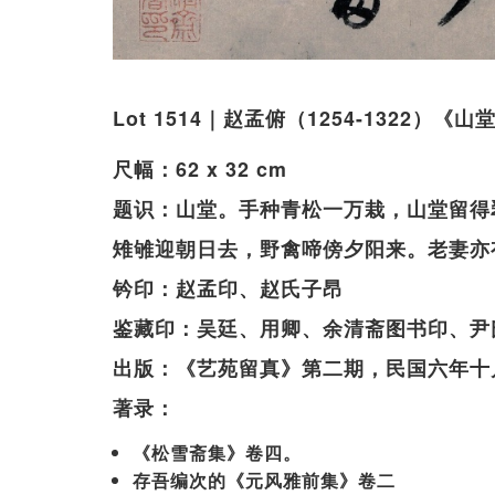
Lot 1514｜赵孟俯（1254-1322）
尺幅：62 x 32 cm
题识：山堂。手种青松一万栽，山堂留得
雉雊迎朝日去，野禽啼傍夕阳来。老妻亦
钤印：赵孟印、赵氏子昂
鉴藏印：吴廷、用卿、余清斋图书印、尹
出版：《艺苑留真》第二期，民国六年十月
著录：
《松雪斋集》卷四。
存吾编次的《元风雅前集》卷二