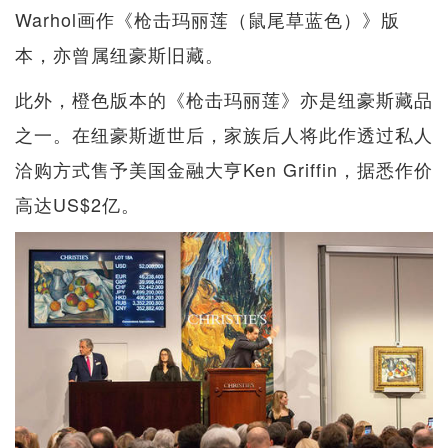
Warhol画作《枪击玛丽莲（鼠尾草蓝色）》版
本，亦曾属纽豪斯旧藏。
此外，橙色版本的《枪击玛丽莲》亦是纽豪斯藏品
之一。在纽豪斯逝世后，家族后人将此作透过私人
洽购方式售予美国金融大亨Ken Griffin，据悉作价
高达US$2亿。