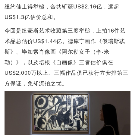
纽约佳士得举槌，合共斩获US$2.16亿，远超
US$1.3亿估价总和。
今回是纽豪斯艺术收藏第三度举槌，上拍16件艺
术品总估价US$1.44亿。德库宁画作《俄瑞斯忒
斯》、毕加索肖像画《阿尔勒女子（李‧米
勒）》，以及培根《自画像》三者估价俱在
US$2,000万以上。三幅作品俱已获行方安排第三
方保证，免却流拍之忧。