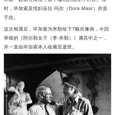
时，毕加索及情妇朵拉‧玛尔（Dora Maar）亦居
于此。
这次相遇后，毕加索为米勒绘下7幅肖像画，今回
举槌的《阿尔勒女子（李‧米勒）》属其中之一，
并一直由毕加索本人收藏至逝世。