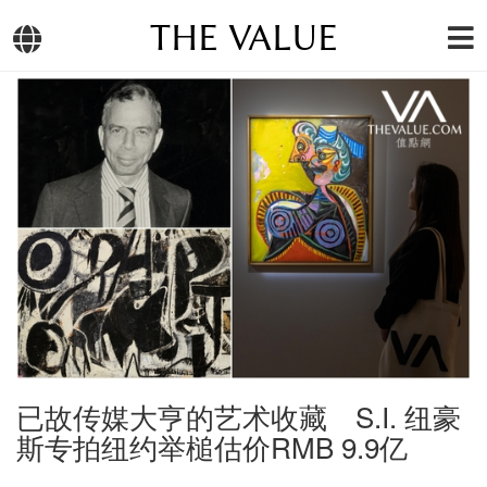
THE VALUE
已故传媒大亨的艺术收藏 S.I. 纽豪
斯专拍纽约举槌估价RMB 9.9亿