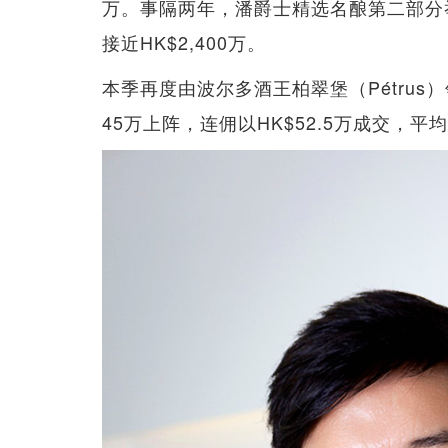
万。事隔两年，潘爵士精选名酿第二部分
接近HK$2,400万。
本季再度由波尔多酒王柏翠堡（Pétrus）领
45万上阵，连佣以HK$52.5万成交，平均每