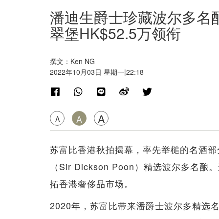
潘迪生爵士珍藏波尔多名酿斩
翠堡HK$52.5万领衔
撰文：Ken NG
2022年10月03日 星期一|22:18
A
A
A
苏富比香港秋拍揭幕，率先举槌的名酒部
（Sir Dickson Poon）精选波
拓香港奢侈品市场。
2020年，苏富比带来潘爵士波尔多精选名酿