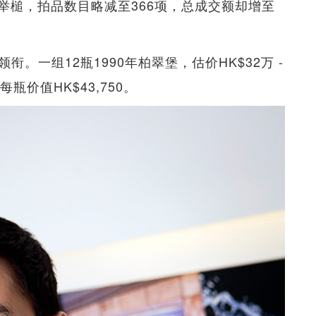
举槌，拍品数目略减至366项，总成交额却增至
衔。一组12瓶1990年柏翠堡，估价HK$32万 -
瓶价值HK$43,750。