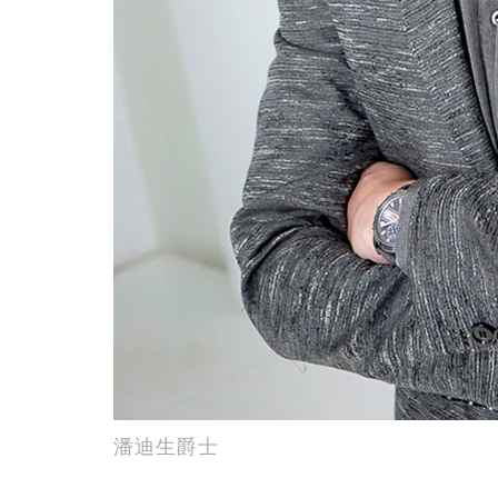
潘迪生爵士