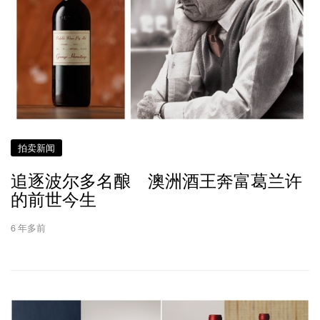
拍卖新闻
追逐波尔多名酿 澳洲酒王奔富葛兰许
的前世今生
6 年多前