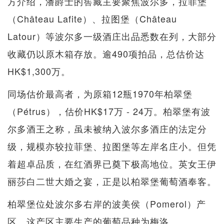
方介绍，潘爵士的窖藏主要聚焦波尔多，拉菲堡
（Château Lafite）、拉图堡（Château
Latour）等波尔多一级酒庄出品悉数在列，大部分
收藏仍以原木箱存放。逾490项拍品，总估价达
HK$1,300万。
同场估价最高者，为原箱12瓶1970年柏翠堡
（Pétrus），估价HK$17万 - 24万。柏翠堡有波
尔多酒王之称，虽未被纳入波尔多酒庄的法定分
级，规模亦较拉菲堡、拉图堡等左岸名庄小。但凭
着超卓品质，在红酒界已奠下极高地位。英女王伊
丽莎白二世大婚之宴，正是以柏翠堡葡萄酒奉客。
柏翠堡位处波尔多右岸的波美侯（Pomerol）产
区。这产区主要生产的葡萄品种为梅洛