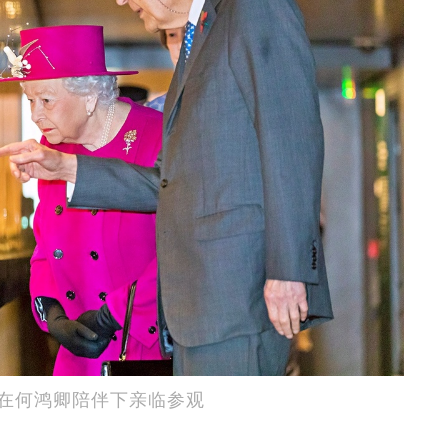
在何鸿卿陪伴下亲临参观