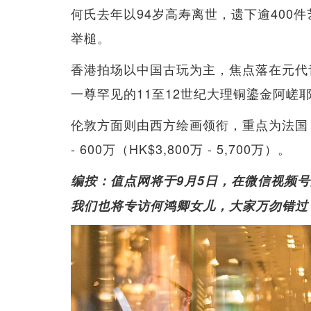
何氏去年以94岁高寿离世，遗下逾400
举槌。
香港拍场以中国古玩为主，焦点落在元代青花鱼
一尊罕见的11至12世纪大理铜鎏金阿嵯耶观音（
伦敦方面则由西方绘画领衔，重点为法国「
- 600万（HK$3,800万 - 5,700万）。
编按：值点网将于9月5日，在微信视频
我们也将专访何鸿卿女儿，大家万勿错过