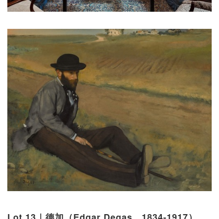
Lot 13｜德加（Edgar Degas，1834-1917）