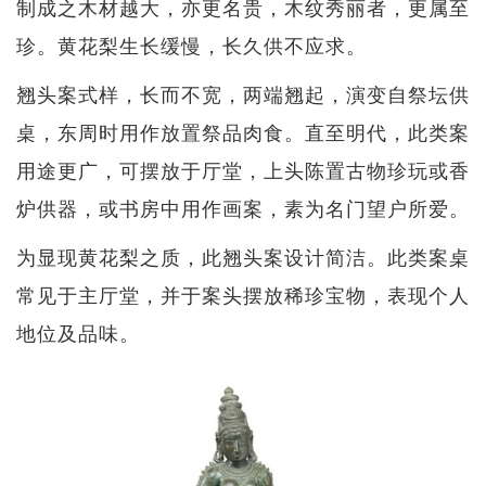
制成之木材越大，亦更名贵，木纹秀丽者，更属至
珍。黄花梨生长缓慢，长久供不应求。
翘头案式样，长而不宽，两端翘起，演变自祭坛供
桌，东周时用作放置祭品肉食。直至明代，此类案
用途更广，可摆放于厅堂，上头陈置古物珍玩或香
炉供器，或书房中用作画案，素为名门望户所爱。
为显现黄花梨之质，此翘头案设计简洁。此类案桌
常见于主厅堂，并于案头摆放稀珍宝物，表现个人
地位及品味。