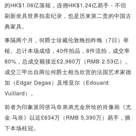
的HK$1.06亿落槌，连佣HK$1.24亿易手 - 不但
刷新坐具世界拍卖纪录，也是历来第二贵的中国古
典家具。
事隔两个月，何爵士珍藏伦敦晚拍昨晚（7日）举
槌。总计本场成绩，40件拍品，8件流拍，成交率
80%，总成交额接近£2,980万（RMB 2.53亿）。
成交三甲出自两位何爵士相当欣赏的法国艺术家德
加（Edgar Degas）及维亚尔（Edouard
Vuillard）。
前者为印象派同侪马奈弟弟尤金所绘的肖像画《尤
金‧马奈》以近£634万（RMB 5,390万）易手，摘
下本场桂冠。