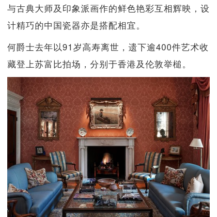
与古典大师及印象派画作的鲜色艳彩互相辉映，设
计精巧的中国瓷器亦是搭配相宜。
何爵士去年以91岁高寿离世，遗下逾400件艺术收
藏登上苏富比拍场，分别于香港及伦敦举槌。