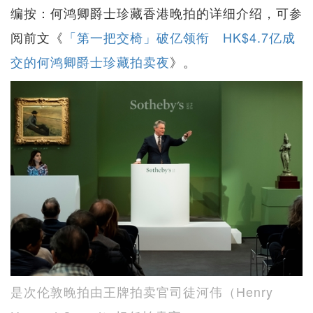
编按：何鸿卿爵士珍藏香港晚拍的详细介绍，可参
阅前文《
「第一把交椅」破亿领衔 HK$4.7亿成
交的何鸿卿爵士珍藏拍卖夜
》。
是次伦敦晚拍由王牌拍卖官司徒河伟（Henry