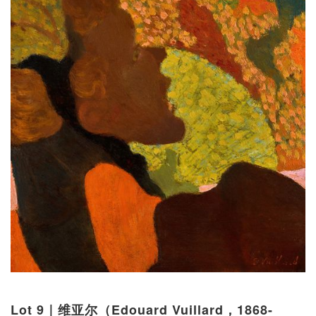
Lot 9｜维亚尔（Edouard Vuillard，1868-