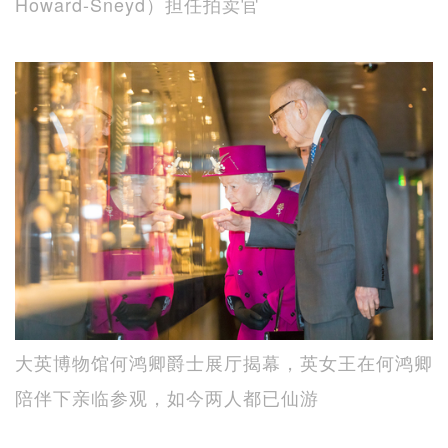
Howard-Sneyd）担任拍卖官
大英博物馆何鸿卿爵士展厅揭幕，英女王在何鸿卿
陪伴下亲临参观，如今两人都已仙游