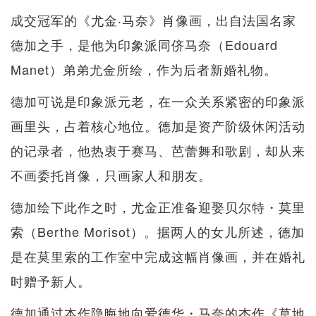
成交冠军的《尤金‧马奈》肖像画，出自法国名家
德加之手，是他为印象派同侪马奈（Edouard
Manet）弟弟尤金所绘，作为后者新婚礼物。
德加可说是印象派元老，在一众关系紧密的印象派
画里头，占着核心地位。德加是资产阶级休闲活动
的记录者，他热衷于赛马、芭蕾舞和歌剧，却从来
不画委托肖像，只画家人和朋友。
德加绘下此作之时，尤金正准备迎娶贝尔特・莫里
索（Berthe Morisot）。据两人的女儿所述，德加
是在莫里索的工作室中完成这幅肖像画，并在婚礼
时赠予新人。
德加通过本作隐晦地向爱德华・马奈的杰作《草地