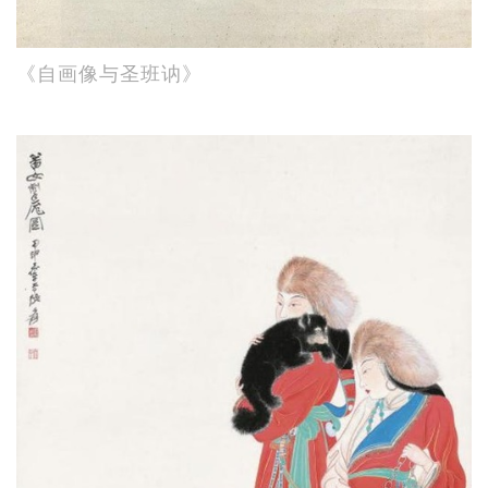
《自画像与圣班讷》