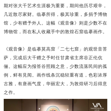
期对张大千艺术生涯极为重要，期间他历尽艰辛，
几近散尽家财。临摹所得，极其珍重，多捐予博物
馆，少有赠予外人。这幅《观音像》则是少数不在
博物馆，而在私人收藏手中的敦煌石窟临摹画作。
《观音像》是临摹莫高窟「二七七窟」的观世音菩
萨，完成后大千赠之予时任甘肃省主席谷正伦伉
俪。这幅应为报答谷照顾之意，少数流落民间的孤
例，鲜有⾒闻。画作线条沉稳轻重有道，色彩浓厚
古雅，有唐画气度，华丽宏大，为敦煌研习后得意
之作。