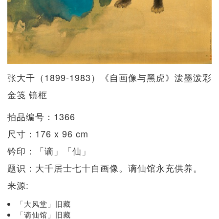
张大千（1899-1983）《自画像与黑虎》泼墨泼彩
金笺 镜框
拍品编号：1366
尺寸：176 x 96 cm
钤印：「谪」「仙」
题识：大千居士七十自画像。谪仙馆永充供养。
来源:
「大风堂」旧藏
「谪仙馆」旧藏