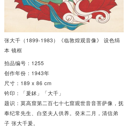
张大千（1899-1983）《临敦煌观音像》 设色绢
本 镜框
拍品编号：1255
创作年份：1943年
尺寸：189 x 86 cm
钤印：「爰鉥」「大千」
题识：莫高窟第⼆百七十七窟观世⾳音菩萨像，抚
奉纪常先生、白坚夫人供养。癸末二月，清信弟
子 张大千爰。