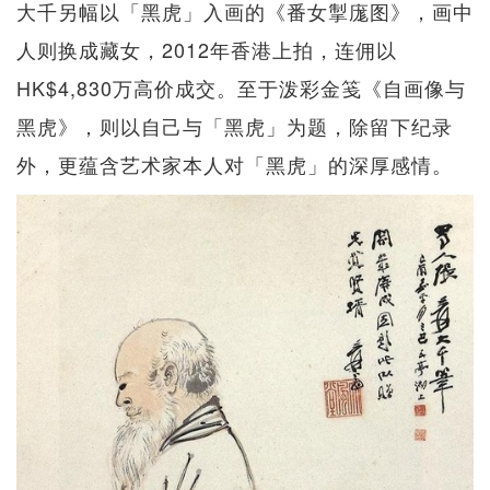
大千另幅以「黑虎」入画的《番女掣庬图》，画中
人则换成藏女，2012年香港上拍，连佣以
HK$4,830万高价成交。至于泼彩金笺《⾃画像与
黑虎》，则以自己与「黑虎」为题，除留下纪录
外，更蕴含艺术家本人对「黑虎」的深厚感情。