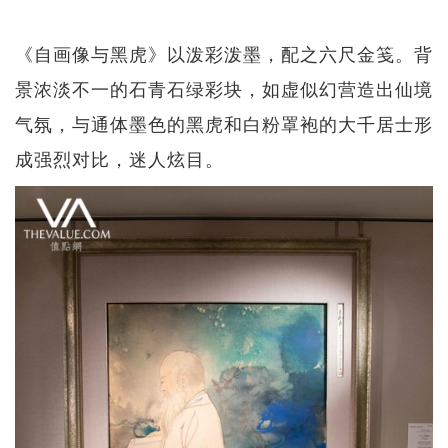
《自画像与黑虎》以泼彩泼墨，配之六尺金笺。背
景浓淡不⼀的石青石绿彩块，如虚似幻营造出仙境
气氛，与通体墨色的黑虎和白粉罩袍的大千居士形
成强烈对比，迷人炫目。