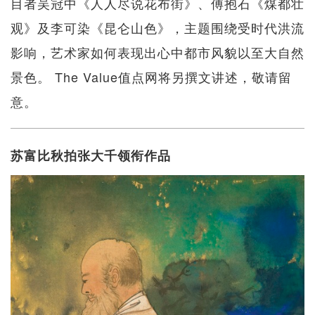
目者吴冠中《人人尽说花布街》、傅抱石《煤都壮
观》及李可染《昆仑山色》，主题围绕受时代洪流
影响，艺术家如何表现出心中都市风貌以至大自然
景色。 The Value值点网将另撰文讲述，敬请留
意。
苏富比秋拍张大千领衔作品