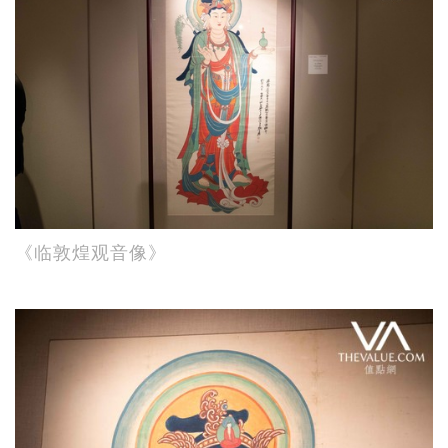
《临敦煌观音像》