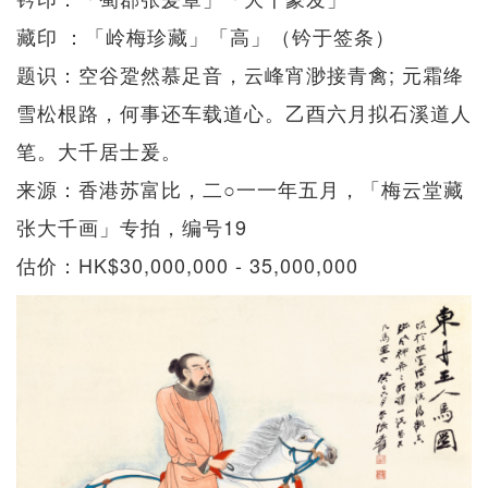
藏印 ：「岭梅珍藏」「高」（钤于签条）
题识：空谷跫然慕足音，云峰宵渺接青禽; 元霜绛
雪松根路，何事还车载道心。乙酉六月拟石溪道人
笔。大千居士爰。
来源：香港苏富比，二○一一年五月，「梅云堂藏
张大千画」专拍，编号19
估价：HK$30,000,000 - 35,000,000