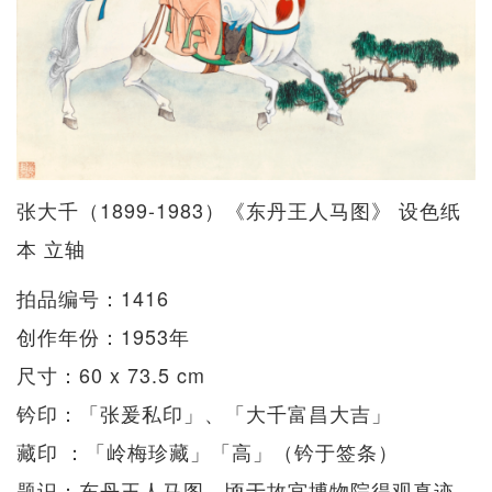
张大千（1899-1983）《东丹王人马图》 设色纸
本 立轴
拍品编号：1416
创作年份：1953年
尺寸：60 x 73.5 cm
钤印：「张爰私印」、「大千富昌大吉」
藏印 ：「岭梅珍藏」「高」（钤于签条）
题识：东丹王人马图。顷于故宫博物院得观真迹，