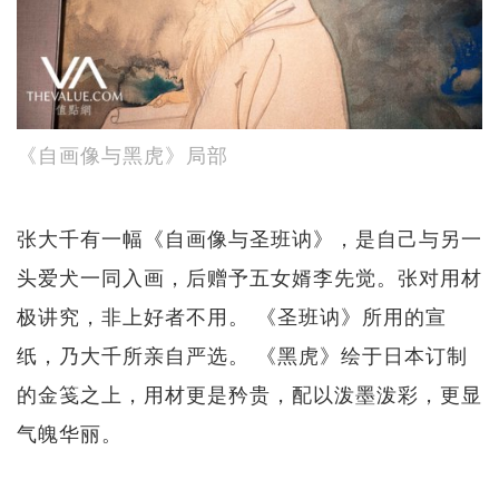
《自画像与黑虎》局部
张大千有一幅《自画像与圣班讷》，是自己与另一
头爱犬一同入画，后赠予五女婿李先觉。张对用材
极讲究，非上好者不用。 《圣班讷》所用的宣
纸，乃大千所亲自严选。 《黑虎》绘于日本订制
的金笺之上，用材更是矜贵，配以泼墨泼彩，更显
气魄华丽。