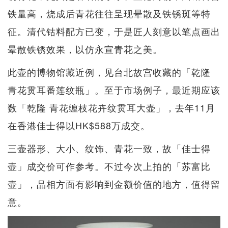
铁量高，烧成后青花往往呈现晕散及铁锈斑等特
征。清代钴料配方已变，于是匠人刻意以笔点画出
晕散铁锈效果，以仿永宣青花之美。
此壶的博物馆藏近例，见台北故宫收藏的「乾隆
青花贯耳番莲纹瓶」。至于市场例子，最近期应该
数「乾隆 青花缠枝花卉纹贯耳大壶」，去年11月
在香港佳士得以HK$588万成交。
三壶器形、大小、纹饰、青花一致，故「佳士得
壶」成交价可作参考。不过今次上拍的「苏富比
壶」，品相方面有影响到金额价值的地方，值得留
意。