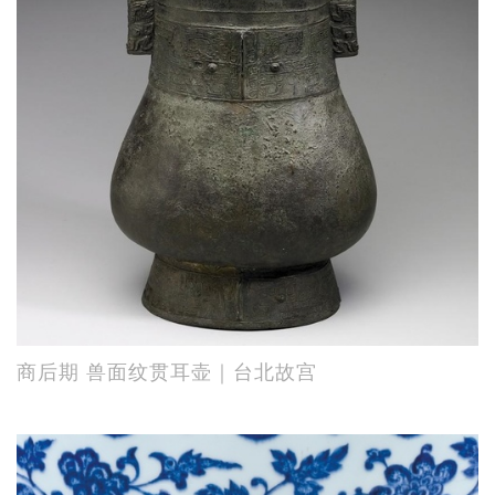
商后期 兽面纹贯耳壶｜台北故宫