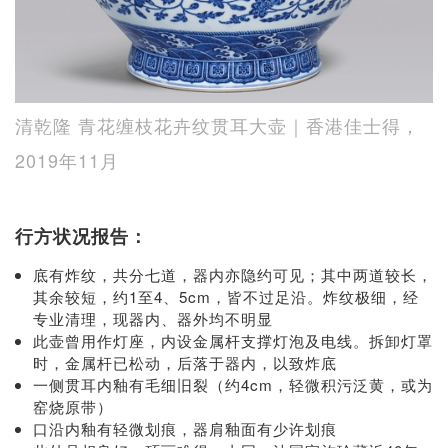
清乾隆 青花缠枝花卉纹贯耳大壶｜香港佳士得，
2019年11月
行方状况报告：
底有炸纹，共分七道，器内亦隐约可见；其中两道较长，
其余较短，约1至4、5cm，皆不过足沿。炸纹极细，经
专业清理，现器内、器外均不明显
此壶曾用作灯座，内设金属杆支撑灯泡及电线。拆卸灯罩
时，金属杆已松动，后落于器内，以致炸底
一侧贯耳内釉有毛细旧裂（约4cm，轻微积污泛黄，或为
窑烧原带）
口沿内釉有轻微划痕，器肩釉面有少许划痕