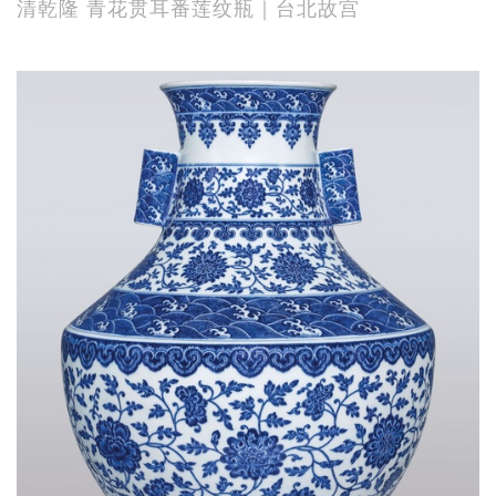
清乾隆 青花贯耳番莲纹瓶｜台北故宫