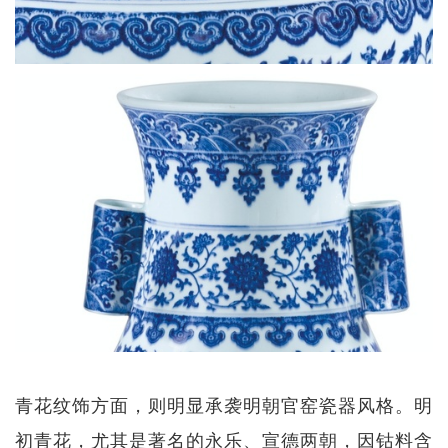
青花纹饰方面，则明显承袭明朝官窑瓷器风格。明
初青花，尤其是著名的永乐、宣德两朝，因钴料含