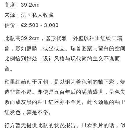
高度：39.2cm
来源：法国私人收藏
估价：€2,500 - 3,000
此瓶高39.2cm，器形优雅，外壁以釉里红绘画瑞
兽，形如麒麟，或坐或立。瑞兽图案与留白的空间
比例恰到好处，设计风格与现代简约主义不谋而
合。
釉里红始创于元朝，是以铜为着色剂的釉下彩，烧
造非常不易。即使是五百年后的满清盛世，呈色失
败而成灰黑的釉里红器亦不罕见。此长颈瓶的釉里
红发色，算是不俗。
行方暂无提供此瓶的状况报告。只看照片的话，似