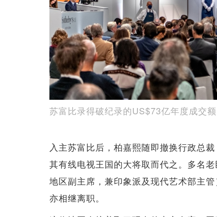
苏富比录得破纪录的US$73亿年度成交额
入主苏富比后，柏嘉熙随即撤换行政总裁 C
其有线电视王国的大将取而代之。多名老臣子
地区副主席，兼印象派及现代艺术部主管）、J
亦相继离职。