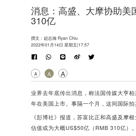
消息：高盛、大摩协助美
310亿
撰文：赵志瀚 Ryan Chiu
2022年01月14日 星期五|17:57
A
A
A
业界去年底传出消息，称法国传媒大亨柏嘉熙（P
年在美国上市。事隔一个月，这间国际拍
《彭博社》报道，苏富比正和高盛及摩根
估值或为大概US$50亿（RMB 310亿）