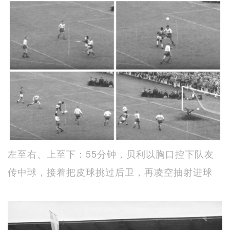
左至右、上至下：55分钟，贝利以胸口控下队友
传中球，接着把皮球挑过后卫，再凌空抽射进球