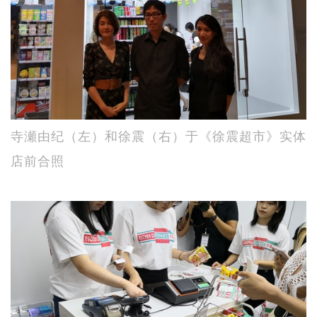
寺瀬由纪（左）和徐震（右）于《徐震超市》实体
店前合​​照