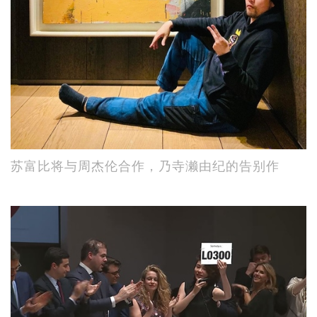
苏富比将与周杰伦合作，乃寺濑由纪的告别作