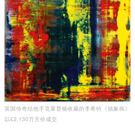
英国传奇结他手克莱普顿收藏的李希特《抽象画》
以£2,130万天价成交