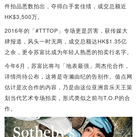
件拍品悉数拍出，夺得白手套佳绩，成交总额近
HK$3,500万。
2016年的「#TTTOP」专场更是厉害，获传媒大
肆报道，风头一时无两，成交总额达HK$1.35亿
之余，更令苏富比成为年轻人熟悉的拍卖行名字。
今年6月，苏富比将与「地表最强」周杰伦合作，
详情尚待公布，这将是寺濑由纪的告别作。值点网
估计是次合作的内容，乃是由这位亚洲音乐天王策
划当代艺术专场拍卖，形式类似之前与T.O.P的合
作。