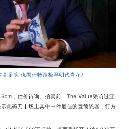
纹高足碗 仇国仕畅谈极罕明代青花》
cm，估价待询。拍卖前，The Value采访过亚
），他表示此碗乃市场上其中一件最佳的宣德瓷器，行方