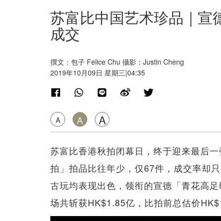
苏富比中国艺术珍品｜宣德「
成交
撰文：包子 Felice Chu 攝影：Justin Cheng
2019年10月09日 星期三|04:35
A
A
A
苏富比香港秋拍闭幕日，终于迎来最后一张
拍」拍品比往年少，仅67件，成交率却只
古玩均表现出色，领衔的宣德「青花高足碗
场共斩获HK$1.85亿，比拍前总估价HK$