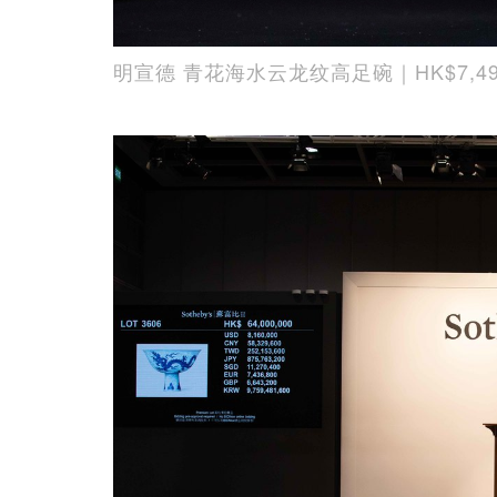
明宣德 青花海水云龙纹高足碗｜HK$7,4