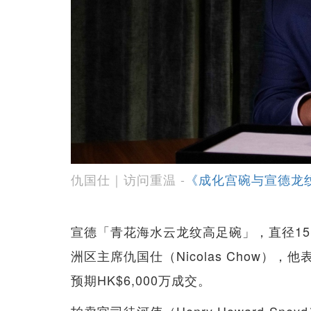
仇国仕｜访问重温 -
《成化宫碗与宣德龙
宣德「青花海水云龙纹高足碗」，直径15.6
洲区主席仇国仕（Nicolas Chow
预期HK$6,000万成交。