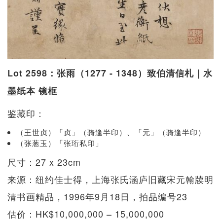
Lot 2598：张雨（1277 - 1348）致伯清信札｜水
墨纸本 镜框
鉴藏印：
（王世贞）「贞」（骑逢半印）、「元」（骑逢半印）
（张葱玉）「张珩私印」
尺寸：27 x 23cm
来源：纽约佳士得，上海张氏涵庐旧藏宋元翰牍明
清书画精品，1996年9月18日，拍品编号23
估价：HK$10,000,000 – 15,000,000