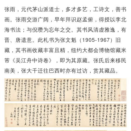
张雨，元代茅山派道士，多才多艺，工诗文，善书
画。张雨交游广阔，早年拜识赵孟俯，得授以李北
海书法；与倪瓒为忘年之交。其书风清虚雅逸，有
晋、唐遗意。此札书为张文魁（1905-1967）旧
藏，其书画收藏丰富且精，纽约大都会博物馆藏米
芾《吴江舟中诗卷》，即为其原藏。张氏后来移民
南美，张大千迁往巴西时亦有过访，赏其藏品。