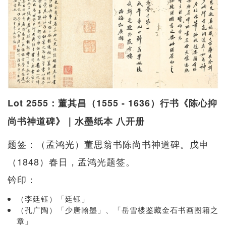
Lot 2555：董其昌（1555 - 1636）行书《陈心抑
尚书神道碑》｜水墨纸本 八开册
题签：（孟鸿光）董思翁书陈尚书神道碑。戊申
（1848）春日，孟鸿光题签。
钤印：
（李廷钰）「廷钰」
（孔广陶）「少唐翰墨」、「岳雪楼鉴藏金石书画图籍之
章」