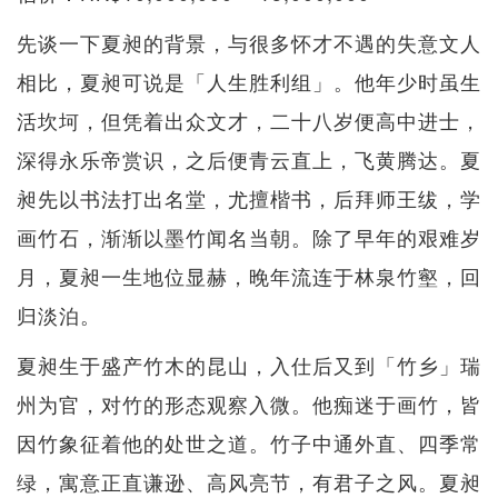
先谈一下夏昶的背景，与很多怀才不遇的失意文人
相比，夏昶可说是「人生胜利组」。他年少时虽生
活坎坷，但凭着出众文才，二十八岁便高中进士，
深得永乐帝赏识，之后便青云直上，飞黄腾达。夏
昶先以书法打出名堂，尤擅楷书，后拜师王绂，学
画竹石，渐渐以墨竹闻名当朝。除了早年的艰难岁
月，夏昶一生地位显赫，晚年流连于林泉竹壑，回
归淡泊。
夏昶生于盛产竹木的昆山，入仕后又到「竹乡」瑞
州为官，对竹的形态观察入微。他痴迷于画竹，皆
因竹象征着他的处世之道。竹子中通外直、四季常
绿，寓意正直谦逊、高风亮节，有君子之风。夏昶