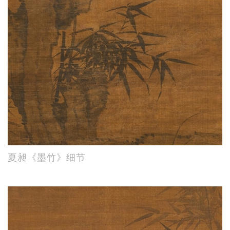
夏昶《墨竹》细节