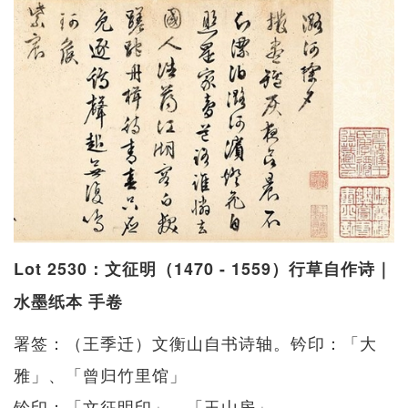
Lot 2530：文征明（1470 - 1559）行草自作诗｜
水墨纸本 手卷
署签：（王季迁）文衡山自书诗轴。钤印：「大
雅」、「曾归竹里馆」
钤印：「文征明印」、「玉山房」