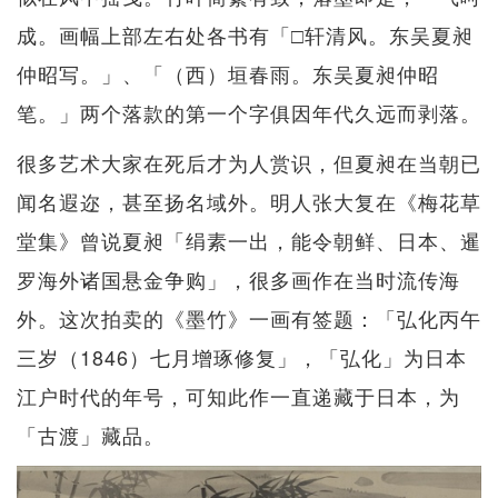
成。画幅上部左右处各书有「□轩清风。东吴夏昶
仲昭写。」、「（西）垣春雨。东吴夏昶仲昭
笔。」两个落款的第一个字俱因年代久远而剥落。
很多艺术大家在死后才为人赏识，但夏昶在当朝已
闻名遐迩，甚至扬名域外。明人张大复在《梅花草
堂集》曾说夏昶「绢素一出，能令朝鲜、日本、暹
罗海外诸国悬金争购」，很多画作在当时流传海
外。这次拍卖的《墨竹》一画有签题：「弘化丙午
三岁（1846）七月增琢修复」，「弘化」为日本
江户时代的年号，可知此作一直递藏于日本，为
「古渡」藏品。