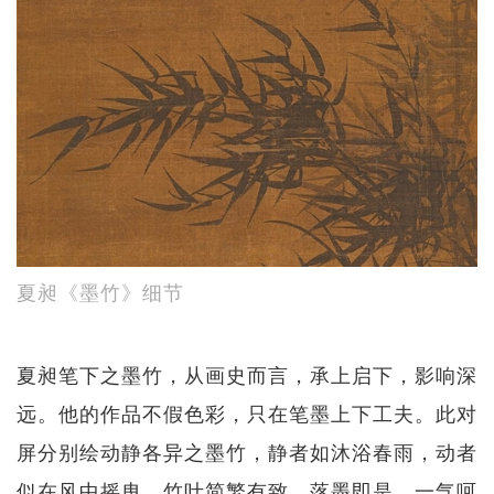
夏昶《墨竹》细节
夏昶笔下之墨竹，从画史而言，承上启下，影响深
远。他的作品不假色彩，只在笔墨上下工夫。此对
屏分别绘动静各异之墨竹，静者如沐浴春雨，动者
似在风中摇曳。竹叶简繁有致，落墨即是，一气呵