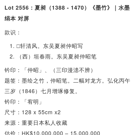
Lot 2556：夏昶（1388 - 1470）《墨竹》｜水墨
绢本 对屏
款识：
□轩清风。东吴夏昶仲昭写
（西）垣春雨。东吴夏昶仲昭笔
钤印：「仲昭」、（三印漫漶不辨）
题签：墨绘之竹，仲昭笔。二幅对龙方。弘化丙午
三岁（1846）七月增琢修复。
钤印：「宥明」
尺寸：128 x 55cm x2
来源：重要日本私人收藏
估价：HK$10,000,000 – 15,000,000