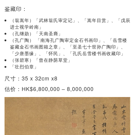
鉴藏印：
（翁嵩年）「武林翁氏审定记」、「嵩年目赏」、「戊辰
进士视学岭南」
（孔继勋）「天南圣裔」
（孔广陶） 「南海孔广陶审定金石书画印」、「岳雪楼
鉴藏金石书画图籍之章」、「至圣七十世孙广陶印」、
「少唐墨缘」、「怀民」、「孔氏岳雪楼书画收藏印」
（张碧寒）「曾在静荫草堂」
「壮烈伯章」
尺寸：35 x 32cm x8
估价：HK$6,800,000 – 8,000,000