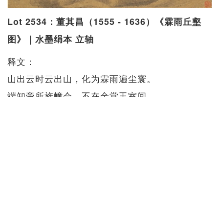
Lot 2534：董其昌（1555 - 1636）《霖雨丘壑
图》｜水墨绢本 立轴
释文：
山出云时云出山，化为霖雨遍尘寰。
端知帝所旌幢会，不在金堂玉室间。
董玄宰画并题。
钤印：「太史氏」、「董玄宰」
鉴藏印：「刘光启印」
尺寸：116.2 x 47cm
估价：HK$1,000,000 – 1,500,000