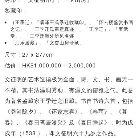
鉴藏印：
（王季迁）「震泽王氏季迁收藏印」、「怀云楼鉴赏书画
之记」、「王季迁氏审定真迹」、「王季迁」、「宝武
堂」、「王季迁海外所见名迹」
「后乐居藏」、「文杏山房珍藏」
尺寸：27 x 277cm
估价：HK$1,000,000 – 2,000,000
文征明的艺术造诣极为全面，诗、文、书、画无一
不精。其书法温润秀劲，有温文的儒雅之气。此卷
为著名鉴藏家王季迁之旧藏。书自书诗六首，包括
《潞河除夕》、《还家志喜》、《春雨》、《暮
春》、《春日斋居漫兴》及《夏日睡起》，时为戊
戌年（1538 ），即文征明六十九岁之作品。