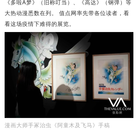
《多啦A梦》（旧称叮当）、《高达》（钢弹）等
大热动漫悉数在列。 值点网率先带各位读者，看
看这场疫情下难得的展览。
漫画大师手冢治虫《阿童木及飞马》手稿