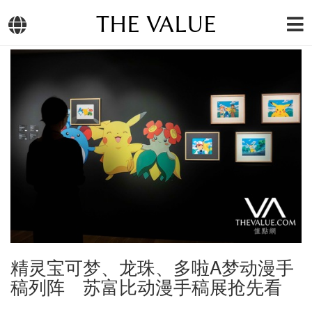
THE VALUE
精灵宝可梦、龙珠、多啦A梦动漫手
稿列阵 苏富比动漫手稿展抢先看