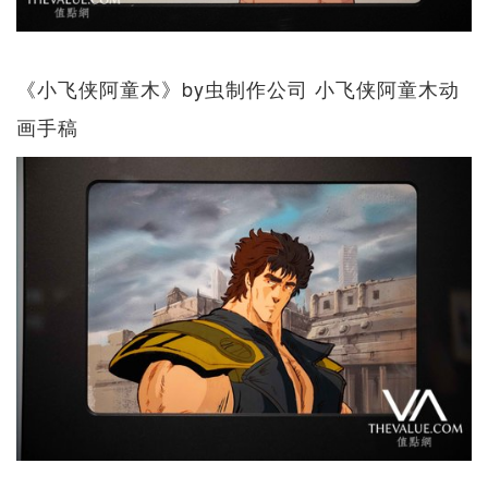
《小飞侠阿童木》by虫制作公司 小飞侠阿童木动
画手稿