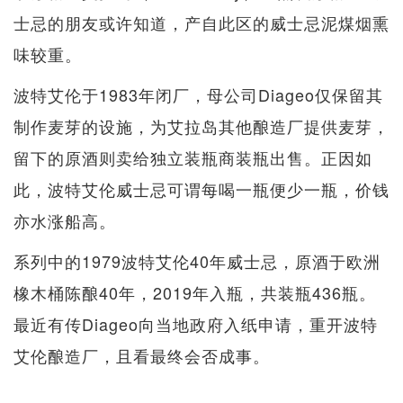
士忌的朋友或许知道，产自此区的威士忌泥煤烟熏
味较重。
波特艾伦于1983年闭厂，母公司Diageo仅保留其
制作麦芽的设施，为艾拉岛其他酿造厂提供麦芽，
留下的原酒则卖给独立装瓶商装瓶出售。正因如
此，波特艾伦威士忌可谓每喝一瓶便少一瓶，价钱
亦水涨船高。
系列中的1979波特艾伦40年威士忌，原酒于欧洲
橡木桶陈酿40年，2019年入瓶，共装瓶436瓶。
最近有传Diageo向当地政府入纸申请，重开波特
艾伦酿造厂，且看最终会否成事。