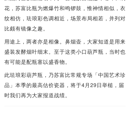
花，苏富比瓶为燃爆竹和鸣锣鼓，惟神情相似，衣
纹相仿，珐琅彩色调相近，场景布局相若，并列对
比颇有镜像之趣。
用途上，两者亦是相像。鼻烟壶，大家知道是用来
盛装发酵烟叶细末。至于这类小口葫芦瓶，当时也
有可能是配瓶塞以盛香物。
此珐琅彩葫芦瓶，乃苏富比常规专场「中国艺术珍
品」本季的最高估价瓷器，将于4月29日举槌，届
时我们再为大家报道战绩。