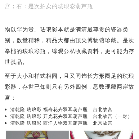
宫；右：是次拍卖的珐琅彩葫芦瓶
物以罕为贵。珐琅彩本就是满清最尊贵的瓷器类
别，数量精稀，精品大都由顶尖博物馆珍藏。是次
举槌的珐琅彩瓶，综观公私收藏资料，更可能为存
世孤品。
至于大小和样式相同，且又同饰长方形圈足的珐琅
彩器，存世已知则只有另外四例，悉数现藏两岸故
宫：
清乾隆 珐琅彩 福寿花卉双耳葫芦瓶｜台北故宫
清乾隆 珐琅彩 开光花卉双耳葫芦瓶｜台北故宫（一对）
清乾隆 珐琅彩 西洋人物双耳葫芦瓶｜北京故宫