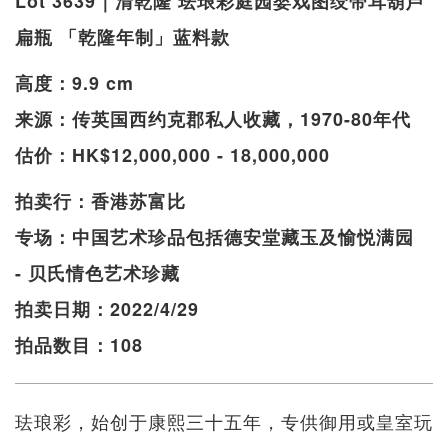
Lot 3639｜清乾隆 珐琅彩庭园婴戏图绶带耳葫芦
扁瓶 「乾隆年制」蓝料款
高度：9.9 cm
来源：传英国西约克郡私人收藏，1970-80年代
估价：HK$12,000,000 - 18,000,000
拍卖行：香港苏富比
专场：中国艺术珍品包括德安堂藏玉及愉悦满园
- 贝氏情色艺术珍藏
拍卖日期：2022/4/29
拍品数目：108
珐琅彩，始创于康熙三十五年，专供御用或皇室玩