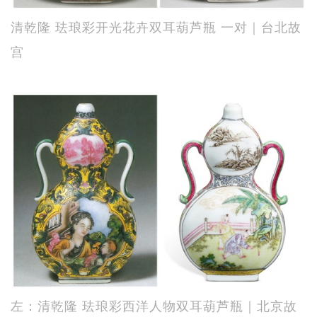
清乾隆 珐琅彩开光花卉双耳葫芦瓶 一对｜台北故
宫
左：清乾隆 珐琅彩西洋人物双耳葫芦瓶｜北京故