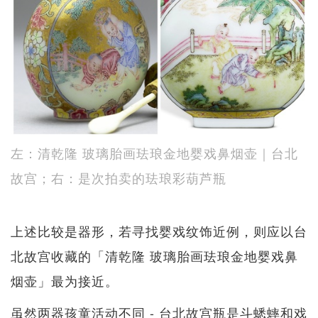
左：清乾隆 玻璃胎画珐琅金地婴戏鼻烟壶｜台北
故宫；右：是次拍卖的珐琅彩葫芦瓶
上述比较是器形，若寻找婴戏纹饰近例，则应以台
北故宫收藏的「清乾隆 玻璃胎画珐琅金地婴戏鼻
烟壶」最为接近。
虽然两器孩童活动不同 - 台北故宫瓶是斗蟋蟀和戏