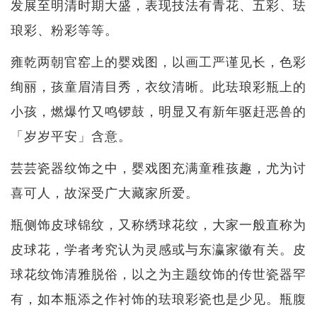
发展至明清时期大盛，表现技法有青花、五彩、珐
琅彩、粉彩等等。
雍乾两朝官窑上的婴戏图，以画工严谨见长，色彩
绚丽，孩童眉清目秀，衣纹清晰。此珐琅彩瓶上的
小孩，燃爆竹又鸣锣鼓，明显又有新年驱赶恶兽的
「岁岁平安」含意。
芸芸瓷器纹饰之中，婴戏图充满童稚孩趣，尤为讨
喜可人，故深受广大藏家所爱。
瓶侧饰皮球锦纹，又称绣球花纹，大家一般直称为
皮球花，学者考究认为灵感或与东瀛家徽有关。皮
球花纹饰清雅脱俗，以之为主题纹饰的传世瓷器罕
有，如本瓶添之作衬饰的珐琅彩瓷也是少见。瓶腹