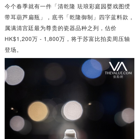
今个春季就有一件「清乾隆 珐琅彩庭园婴戏图绶
带耳葫芦扁瓶」，底书「乾隆御制」四字蓝料款，
属满清宫廷最为尊贵的瓷器品种之列，估价
HK$1,200万 - 1,800万，将于苏富比拍卖周压轴
登场。