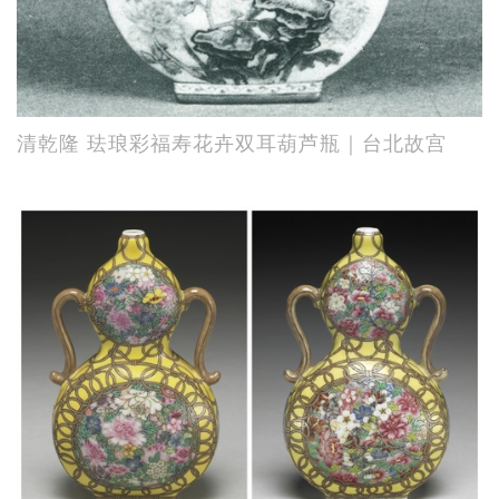
清乾隆 珐琅彩福寿花卉双耳葫芦瓶｜台北故宫