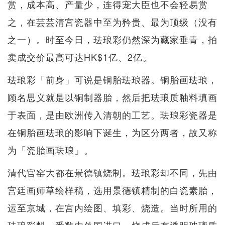
赏，成本高、产量少，连得宠大臣也不会轻易赏
之，在芸芸清宫瓷器中至为矜贵、最为顶级（没有
之一）。时至今日，珐琅彩仍然深为藏家垂青，拍
卖成交价最高可达HK$1亿、2亿。
珐琅彩「前身」可说是铜胎珐琅器。铜胎画珐琅，
顾名思义就是以铜制器胎，然后把珐琅质釉料填画
于表面，是由欧洲传入清朝的工艺。珐琅彩瓷器是
在铜胎画珐琅的影响下诞生，为区分两者，故又称
为「瓷胎画珐琅」。
清代官窑大都在景德镇烧制。珐琅彩却不同，先由
宫廷画师草绘样稿，选用景德镇精制的白瓷素胎，
运至京城，在宫内绘图、填彩、烧造。当时所用的
珐琅彩料，悉数由外国进口，烧成后有透明玻璃质