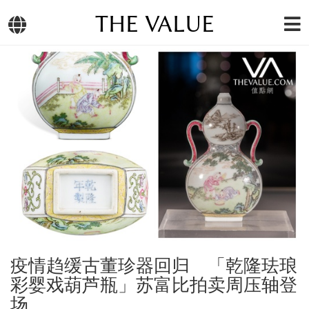
THE VALUE
疫情趋缓古董珍器回归 「乾隆珐琅
彩婴戏葫芦瓶」苏富比拍卖周压轴登
场