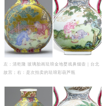
左：清乾隆 玻璃胎画珐琅金地婴戏鼻烟壶｜台北
故宫；右：是次拍卖的珐琅彩葫芦瓶