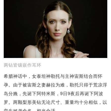
两钻皆镶嵌作耳环
希腊神话中，女泰坦神勒托与主神宙斯结合而怀
孕。由于被宙斯之妻赫拉为难，勒托只得于荒凉浮
岛分娩，先诞下阿特米斯，9日9夜后再诞下阿波
罗。两颗梨形美钻无论尺寸、重量均十分相似，以
挛生姊弟命名，相当合适。