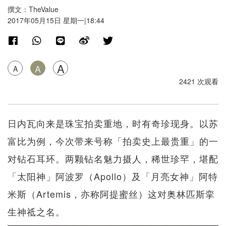
撰文：TheValue
2017年05月15日 星期一|18:44
A
A
A
2421 次观看
日内瓦向来是珠宝拍卖重地，时有奇珍现身。以苏
富比为例，今次带来号称「拍卖史上最贵重」的一
对钻石耳环。两颗钻名魅力摄人，稀世珍罕，堪配
「太阳神」阿波罗（Apollo）及「月亮女神」阿特
米斯（Artemis，亦称阿提蜜丝）这对奥林匹斯挛
生神祗之名。