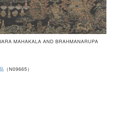
JARA MAHAKALA AND BRAHMANARUPA
y
品
（N09665）